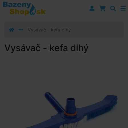
Prejsť k navigácii
Prejsť na obsah
Prejsť k bočnému stĺpci
Klávesové skratky
Vysávač - kefa dlhý
Vysávač - kefa dlhý