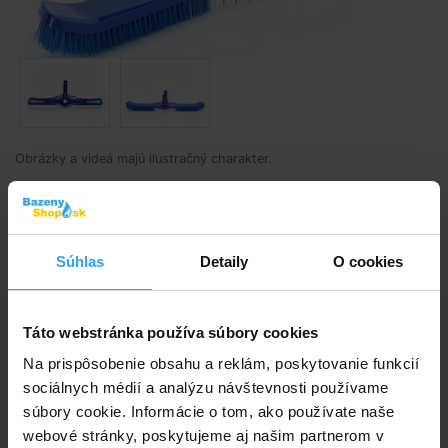
Obrázky a videá majú ilustračný charakter.
Predĺžený vysávač s atraktívnym dizajnom, slúži na
odstránenie usadenín a nečistôt zo dna bazéna
Súhlas
Detaily
O cookies
Kód produktu:
BK1630
E-shop:
Skladom 3 ks
v stredu u vás
Táto webstránka používa súbory cookies
Na prispôsobenie obsahu a reklám, poskytovanie funkcií
19,17 EUR
15,59 EUR bez DPH
sociálnych médií a analýzu návštevnosti používame
súbory cookie. Informácie o tom, ako používate naše
webové stránky, poskytujeme aj našim partnerom v
Do košíka