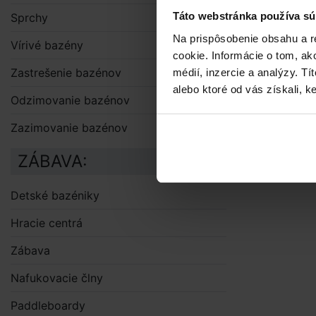
Táto webstránka používa sú
Sprchy
Na prispôsobenie obsahu a r
Vírivé bazény
cookie. Informácie o tom, ak
Zastrešenie bazénov
médií, inzercie a analýzy. Tí
alebo ktoré od vás získali, ke
Odzimovanie bazénov
Zazimovanie bazénov
ZÁBAVA:
Detské bazéniky
Hracie centrá
Zábava
Nafukovacie člny
Paddleboardy