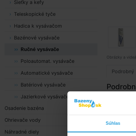
Sieťky a kefy
Teleskopické tyče
Hadica k vysávačom
Bazénové vysávače
Ručné vysávače
Obrázky a videá
Poloautomat. vysávače
Podrobný 
Automatické vysávače
Batériové vysávače
Podrobn
Jazierkové vysávače
Náhradné ke
Osadenie bazéna
Ohrievače vody
Súhlas
Náhradné diely