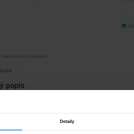
Spý
 majú ilustračný charakter.
popis
ý popis
fky k bazénovému vysávaču Triangel.
Detaily