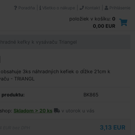
|
|
|
Poradňa
Všetko o nákupe
Kontakt
Prihlásenie
položiek v košíku:
0
0,00 EUR
hradné kefky k vysávaču Triangel
l
obsahuje 3ks náhradných kefiek o dĺžke 21cm k
vaču - TRIANGL
 produktu:
BK865
shop:
Skladom > 20 ks
v utorok u vás
3,13 EUR
4 EUR bez DPH