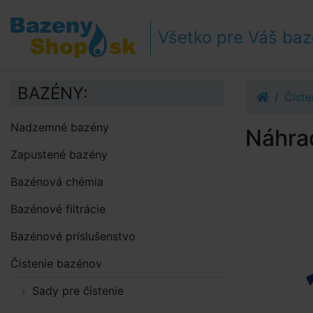
Prejsť k navigácii
Prejsť na obsah
Všetko pre Váš ba
Prejsť k bočnému stĺpci
Klávesové skratky
BAZÉNY:
Čiste
Nadzemné bazény
Náhrad
Zapustené bazény
Bazénová chémia
Bazénové filtrácie
Bazénové príslušenstvo
Čistenie bazénov
Sady pre čistenie