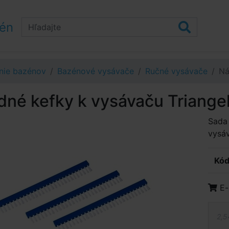
zén
nie bazénov
Bazénové vysávače
Ručné vysávače
Ná
né kefky k vysávaču Triange
Sada 
vysá
Kód
E-
2,5