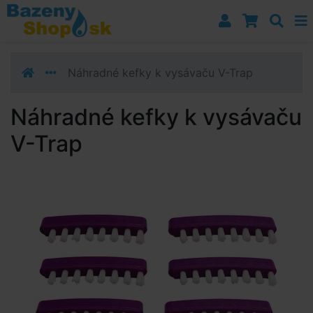
Prejsť k navigácii
Prejsť na obsah
Prejsť k bočnému stĺpci
Klávesové skratky
Náhradné kefky k vysávaču V-Trap
Náhradné kefky k vysávaču
V-Trap