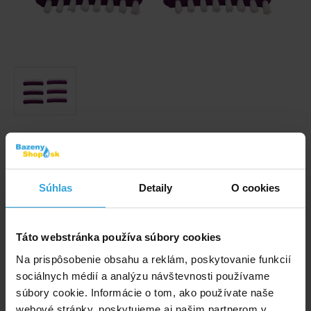
Obrázky a videá majú ilustračný charakter.
Sada obsahuje 6 ks náhradných kefiek k vysávaču - V-
Trap.
Súhlas
Detaily
O cookies
Kód produktu:
BK1769
Táto webstránka používa súbory cookies
Značka:
Kokido
Na prispôsobenie obsahu a reklám, poskytovanie funkcií
sociálnych médií a analýzu návštevnosti používame
Dostupnost:
Prodej ukončen
súbory cookie. Informácie o tom, ako používate naše
webové stránky, poskytujeme aj našim partnerom v