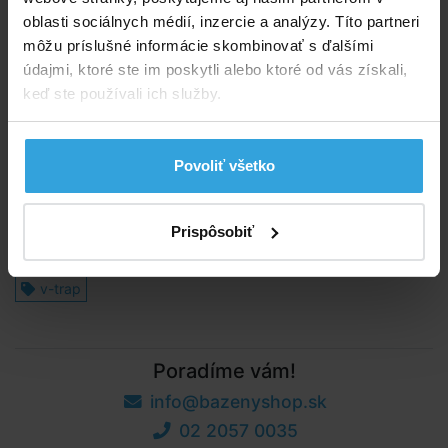
Spýtajte sa predavača
oblasti sociálnych médií, inzercie a analýzy. Títo partneri
môžu príslušné informácie skombinovať s ďalšími
Podrobný popis
údajmi, ktoré ste im poskytli alebo ktoré od vás získali,
keď ste používali ich služby.
Podrobný popis
Náhradné kefky k bazénovému vysávaču V-Trap.
Použiteľné k vysávačom zo sád V-Trap – hlava, V-
Povoliť všetko
Trap – set, V-Trap set Deluxe. Odporúčame kontrolu a
prípadnú výmenu kefiek vykonať cca po 2 sezónach.
Prispôsobiť
Štítky
v-trap
Poradíme vám!
info@bazenyshop.sk
02 2057 0035