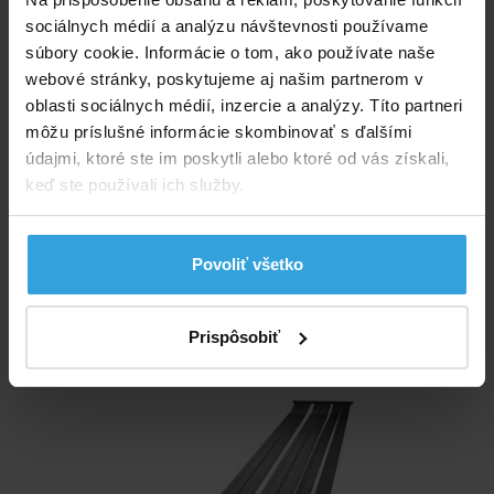
teplotu vody v bazéne až o niekoľko °C počas sezóny
sociálnych médií a analýzu návštevnosti používame
oproti bazénom bez ohrevu.
súbory cookie. Informácie o tom, ako používate naše
Parametry
webové stránky, poskytujeme aj našim partnerom v
oblasti sociálnych médií, inzercie a analýzy. Títo partneri
môžu príslušné informácie skombinovať s ďalšími
Typ ohrevu:
doskový
údajmi, ktoré ste im poskytli alebo ktoré od vás získali,
keď ste používali ich služby.
Štítky
panelové ohrevy
Povoliť všetko
Alternatívne produkty
Prispôsobiť
Solárny ohrev vody k bazénom 3m2