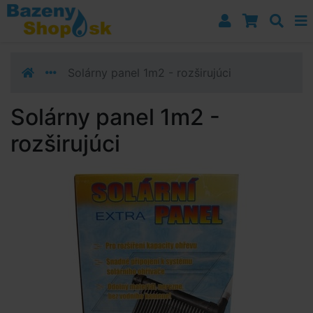
Prejsť k navigácii
Prejsť na obsah
Prejsť k bočnému stĺpci
Klávesové skratky
Solárny panel 1m2 - rozširujúci
Solárny panel 1m2 -
rozširujúci