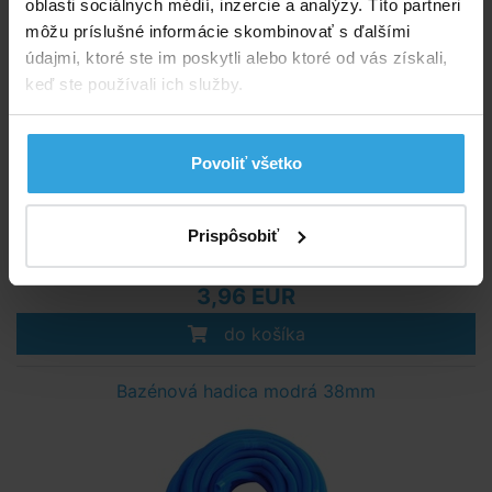
oblasti sociálnych médií, inzercie a analýzy. Títo partneri
môžu príslušné informácie skombinovať s ďalšími
údajmi, ktoré ste im poskytli alebo ktoré od vás získali,
keď ste používali ich služby.
Povoliť všetko
Skladom > 50 ks
Prispôsobiť
v pondelok u vás
3,96 EUR
do košíka
Bazénová hadica modrá 38mm