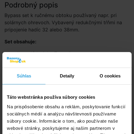
Podrobný popis
Bypass set k ručnému obtoku používaný napr. pri
solárnych ohrevoch. Vybavený redukčnými tŕňmi na
pripojenie hadíc 32 alebo 38mm.
Set obsahuje:
1ks ovládacieho T-ventilu
1ks T-rozbočky 32/38mm
1ks teflónové pásky na zatesnenie závitov
hadicových tŕňov
Súhlas
Detaily
O cookies
3ks hadicových tŕňov 32/38mm
6ks sťahovacie pásky
Táto webstránka používa súbory cookies
Doporučené príslušenstvo (2)
Na prispôsobenie obsahu a reklám, poskytovanie funkcií
sociálnych médií a analýzu návštevnosti používame
Bazénová hadica modrá 32mm
súbory cookie. Informácie o tom, ako používate naše
webové stránky, poskytujeme aj našim partnerom v