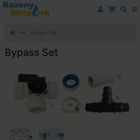
Prejsť k navigácii
Prejsť na obsah
Prejsť k bočnému stĺpci
Klávesové skratky
Bypass Set
Bypass Set