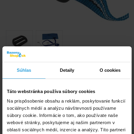
Obrázky a videá majú ilustračný charakter.
Súhlas
Detaily
O cookies
Priebežná pracka na tkaloun rolla.
Kód produktu:
BK2030
Táto webstránka používa súbory cookies
Na prispôsobenie obsahu a reklám, poskytovanie funkcií
E-shop:
Skladom > 10 ks
v stredu u vás
sociálnych médií a analýzu návštevnosti používame
súbory cookie. Informácie o tom, ako používate naše
1,63 EUR
1,32 EUR bez DPH
webové stránky, poskytujeme aj našim partnerom v
oblasti sociálnych médií, inzercie a analýzy. Títo partneri