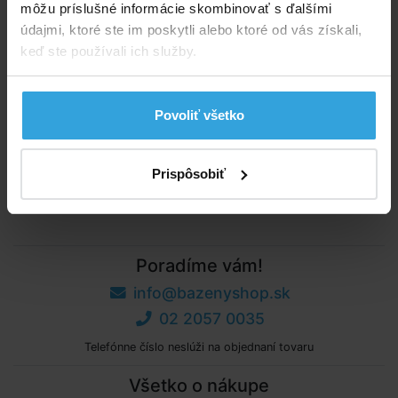
môžu príslušné informácie skombinovať s ďalšími
Do košíka
údajmi, ktoré ste im poskytli alebo ktoré od vás získali,
keď ste používali ich služby.
Spýtajte sa predavača
Podrobný popis
Povoliť všetko
Podrobný popis
Prispôsobiť
Rozmer pracky 2,4 × 3,3 cm, na tkaloun do šírky
2,2 cm.
Poradíme vám!
info@bazenyshop.sk
02 2057 0035
Telefónne číslo neslúži na objednaní tovaru
Všetko o nákupe