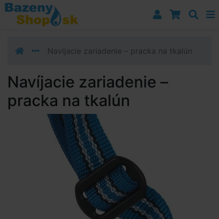
Prejsť k navigácii
Prejsť na obsah
Prejsť k bočnému stĺpci
Klávesové skratky
Navíjacie zariadenie – pracka na tkalún
Navíjacie zariadenie –
pracka na tkalún