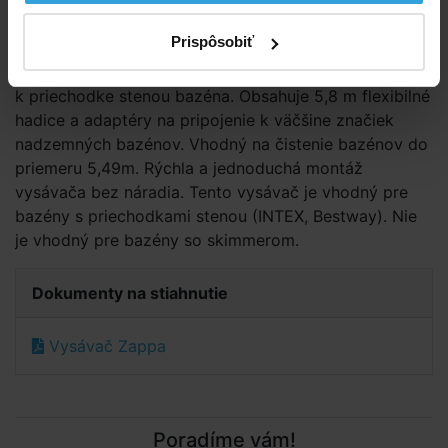
filtračného čerpadla je od 3m3/hod a 120W do
9m3/hod a 375W.
Prispôsobiť
Pripája sa k odtoku vody na vnútornej stene bazéna
k priechodke stenou bazéna. Obsahuje 5,8 m flexibilné
hadice a adaptéry na pripojenie k väčšine značiek
nadzemných bazénov. Vhodný na čistenie bazénov do
priemeru 5,49m. Rýchla a jednoduchá montáž
vysávača bez náradia. Tento vysávač je vhodný pre
bazény s priechodkami stenou (INTEX, Bestway). Nie
je vhodný pre bazény so skimmerom.
Dokumenty na stiahnutie
Vysávač Zappa
Poradíme vám!