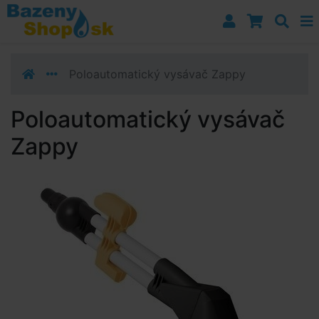
Prejsť k navigácii
Prejsť na obsah
Prejsť k bočnému stĺpci
Klávesové skratky
Poloautomatický vysávač Zappy
Poloautomatický vysávač
Zappy