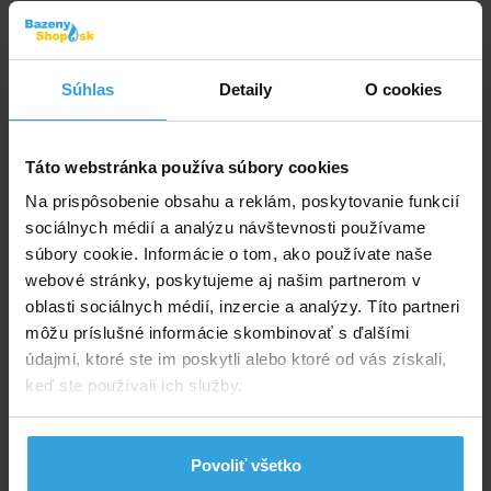
Značka:
Kokido
Súhlas
Detaily
O cookies
Dostupnost:
Prodej ukončen
Spýtajte sa predavača
Táto webstránka používa súbory cookies
Podrobný popis
Videoprezentácia
Na prispôsobenie obsahu a reklám, poskytovanie funkcií
sociálnych médií a analýzu návštevnosti používame
Podrobný popis
súbory cookie. Informácie o tom, ako používate naše
webové stránky, poskytujeme aj našim partnerom v
Poloautomatický vysávač špeciálne navrhnutý pre
oblasti sociálnych médií, inzercie a analýzy. Títo partneri
nadzemné bazény a filtrácie s nízkym prietokom.
Pre
môžu príslušné informácie skombinovať s ďalšími
spustenie (po zapnutí čerpadla) je nutné šklbnúť
údajmi, ktoré ste im poskytli alebo ktoré od vás získali,
s telom vysávača horizontálnym smerom (viď.
keď ste používali ich služby.
video)
. Energia z bazénového čerpadla umožní
vysávaču sa nepravidelne pohybovať po bazéne.
Integrovaný predfilter zachytáva hrubé nečistoty a
Povoliť všetko
zabraňuje zanášaniu filtrácie.
Požadovaný výkon