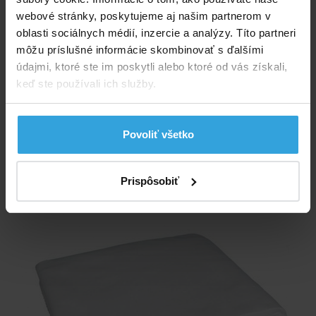
Parametry
webové stránky, poskytujeme aj našim partnerom v
oblasti sociálnych médií, inzercie a analýzy. Títo partneri
Tvar:
štvorec
môžu príslušné informácie skombinovať s ďalšími
údajmi, ktoré ste im poskytli alebo ktoré od vás získali,
Druh:
plachtové
keď ste používali ich služby.
Skutočný rozmer:
2,74 x 2,74 m
Povoliť všetko
Alternatívne produkty
Prispôsobiť
Podložka pod bazén s priemerom 2,5m