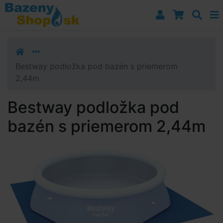
Prejsť k navigácii
Prejsť na obsah
Prejsť k bočnému stĺpci
Klávesové skratky
Bestway podložka pod bazén s priemerom
2,44m
Bestway podložka pod
bazén s priemerom 2,44m