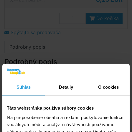
Do košíka
Spýtajte sa predavača
Podrobný popis
Podrobný popis
Podložka z plachtoviny pre bazény.
Podložka o rozmere 274 × 274cm.
Súhlas
Detaily
O cookies
Podložka pod bazén zabraňuje poškodeniu bazénovej
fólie (plesne, pretrhnutiu, prerastaniu trávy).
Táto webstránka používa súbory cookies
Pokladá sa na úplne rovnú preosiatu zhutnenú zeminu
Na prispôsobenie obsahu a reklám, poskytovanie funkcií
alebo piesok.
sociálnych médií a analýzu návštevnosti používame
súbory cookie. Informácie o tom, ako používate naše