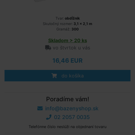
Tvar:
obdĺžnik
Skutočný rozmer:
3,1 x 2,1 m
Gramáž:
300
Skladom > 20 ks
vo štvrtok u vás
16,46 EUR
do košíka
Poradíme vám!
info@bazenyshop.sk
02 2057 0035
Telefónne číslo neslúži na objednaní tovaru