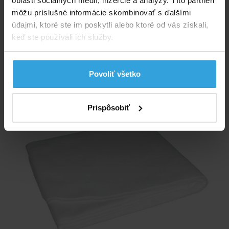
oblasti sociálnych médií, inzercie a analýzy. Títo partneri
Skutočný rozmer:
2,7 x 2,0 m
môžu príslušné informácie skombinovať s ďalšími
údajmi, ktoré ste im poskytli alebo ktoré od vás získali,
Gramáž:
300
keď ste používali ich služby.
Alternatívne produkty
Povoliť všetko
Podložka pod bazén 3,1 x 2,1m
Prispôsobiť