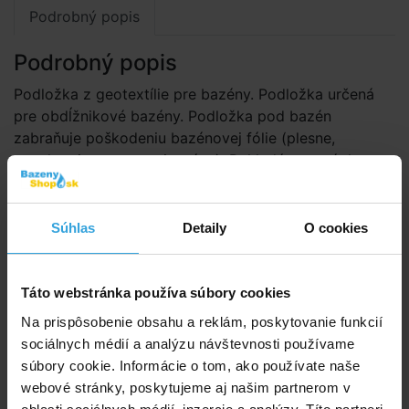
Podrobný popis
Podrobný popis
Podložka z geotextílie pre bazény. Podložka určená
pre obdĺžnikové bazény. Podložka pod bazén
zabraňuje poškodeniu bazénovej fólie (plesne,
pretrhnutiu, prerastaniu trávy). Pokladá sa na úplne
rovnú preosiatu zeminu alebo piesok. Materiál
geotextílie je vyrobený zo 100% polypropylénovej
striže, je odolný proti hnilobe a plesniam, zdravotne
Súhlas
Detaily
O cookies
nezávadný. Povolená rozmerová odchýlka ±5%
Parametry
Táto webstránka používa súbory cookies
Na prispôsobenie obsahu a reklám, poskytovanie funkcií
Tvar:
obdĺžnik
sociálnych médií a analýzu návštevnosti používame
súbory cookie. Informácie o tom, ako používate naše
Druh:
geotextilný
webové stránky, poskytujeme aj našim partnerom v