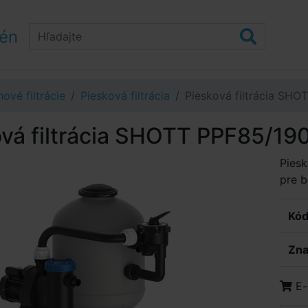
zén
ové filtrácie
Piesková filtrácia
Piesková filtrácia SH
ová filtrácia SHOTT PPF85/1
Piesk
pre 
Kód
Zna
E-