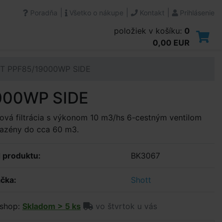
|
|
|
Poradňa
Všetko o nákupe
Kontakt
Prihlásenie
položiek v košíku:
0
0,00 EUR
OTT PPF85/19000WP SIDE
9000WP SIDE
ová filtrácia s výkonom 10 m3/hs 6-cestným ventilom
bazény do cca 60 m3.
 produktu:
BK3067
čka:
Shott
shop:
Skladom > 5 ks
vo štvrtok u vás