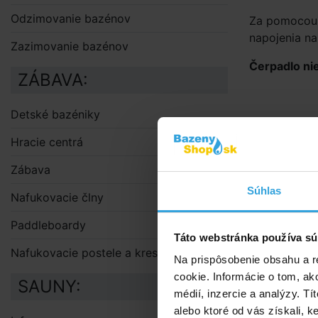
Odzimovanie bazénov
Za pomocou 
napojenia n
Zazimovanie bazénov
Čerpadlo ni
ZÁBAVA:
Detské bazéniky
Hracie centrá
Zábava
Súhlas
Nafukovacie člny
Paddleboardy
Táto webstránka používa sú
Doporuče
Nafukovacie postele a kreslá
Na prispôsobenie obsahu a r
Fil
cookie. Informácie o tom, ak
SAUNY:
médií, inzercie a analýzy. Tí
alebo ktoré od vás získali, ke