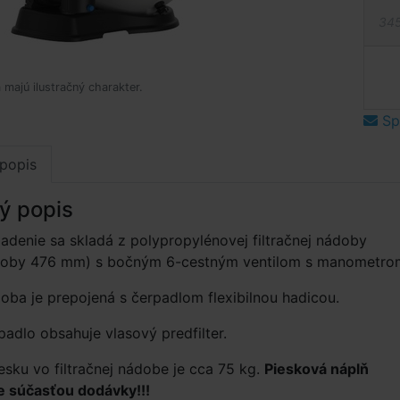
345
 majú ilustračný charakter.
Spý
popis
ý popis
riadenie sa skladá z polypropylénovej filtračnej nádoby
doby 476 mm) s bočným 6-cestným ventilom s manometro
doba je prepojená s čerpadlom flexibilnou hadicou.
rpadlo obsahuje vlasový predfilter.
sku vo filtračnej nádobe je cca 75 kg.
Piesková náplň
je súčasťou dodávky!!!