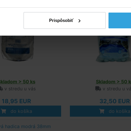
Prispôsobiť
Skladom > 50 ks
Skladom > 50 k
v stredu u vás
v stredu u v
18,95 EUR
32,50 EUR
do košíka
do košíka
vá hadica modrá 38mm