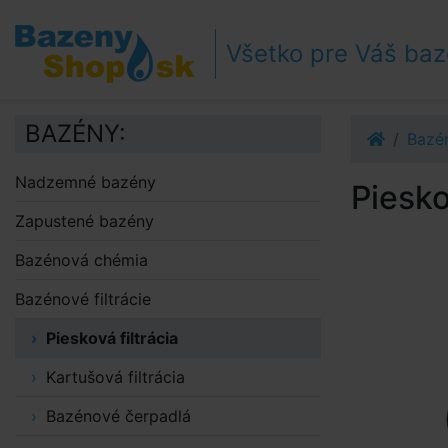
Prejsť k navigácii
Prejsť na obsah
Všetko pre Váš ba
Prejsť k bočnému stĺpci
Klávesové skratky
BAZÉNY:
Bazén
Nadzemné bazény
Piesk
Zapustené bazény
Bazénová chémia
Bazénové filtrácie
Piesková filtrácia
Kartušová filtrácia
Bazénové čerpadlá