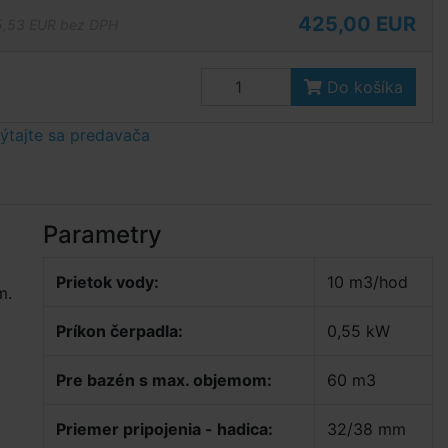
425,00 EUR
,53 EUR bez DPH
Do košíka
tajte sa predavača
Parametry
Prietok vody:
10 m3/hod
m.
Príkon čerpadla:
0,55 kW
Pre bazén s max. objemom:
60 m3
Priemer pripojenia - hadica:
32/38 mm