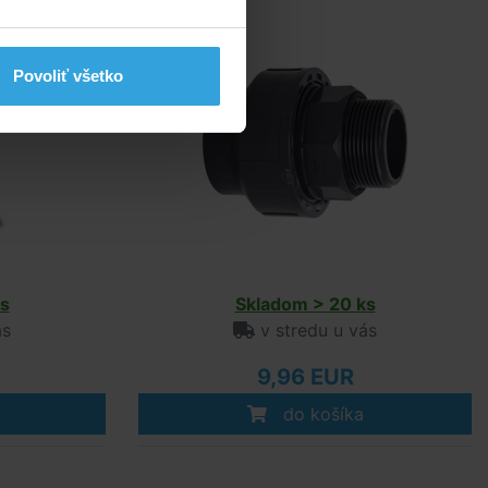
Povoliť všetko
s
Skladom > 20 ks
ás
v stredu u vás
9,96 EUR
do košíka