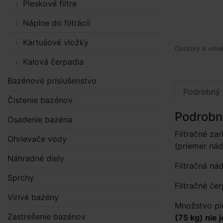
Pieskové filtre
Náplne do filtrácií
Kartušové vložky
Obrázky a videá
Kalová čerpadla
Bazénové príslušenstvo
Podrobný 
Čistenie bazénov
Podrobn
Osadenie bazéna
Filtračné za
Ohrievače vody
(priemer ná
Náhradné diely
Filtračná ná
Sprchy
Filtračné če
Vírivé bazény
Množstvo pie
Zastrešenie bazénov
(75 kg) nie 