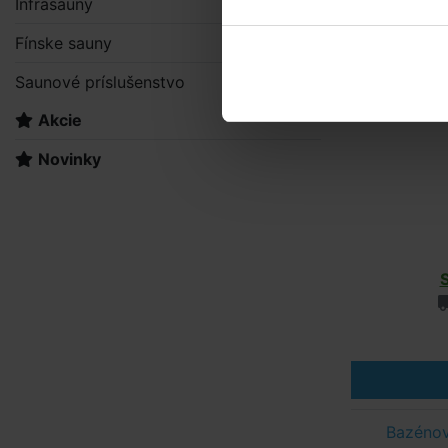
Infrasauny
Fínske sauny
Saunové príslušenstvo
Akcie
Novinky
Bazéno