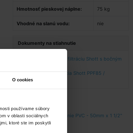
Hmotnosť pieskovej náplne:
75 kg
Vhodné na slanú vodu:
nie
Dokumenty na stiahnutie
Návod na pieskovú filtráciu Shott s bočným
ventilom série WP
Technický list filtrácia Shott PPF85 /
19000WP SIDE (AJ)
O cookies
vnosti používame súbory
0g
Skrutkovanie PVC - 50mm x 1 1/2"
om v oblasti sociálnych
mi, ktoré ste im poskytli