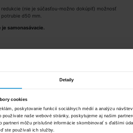
redukcie (nie je súčasťou-možno dokúpiť) možnosť
a potrubie d50 mm.
e je samonasávacie.
Detaily
bory cookies
né príslušenstvo (4)
eklám, poskytovanie funkcií sociálnych médií a analýzu návšte
tračný piesok 25kg
FIBALON 3D 35
o používate naše webové stránky, poskytujeme aj našim partner
to partneri môžu príslušné informácie skombinovať s ďalšími údaj
ď ste používali ich služby.