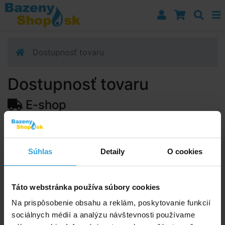
Prejsť k navigácii
Prejsť na obsah
Prejsť k bočnému stĺpci
Klávesové skratky
Dostupnosť tovaru
Dostupnosť tovaru
E-shop
Dostupnosť:
Skladom > 50 ks
Predpokladaný termín doručenia na vašu adresu alebo
Súhlas
Detaily
O cookies
výdajné miesto:
11.08.2026
Upozorňujeme, zo termín doručenia je orientačná a
môže sa zmeniť.
Táto webstránka používa súbory cookies
Na prispôsobenie obsahu a reklám, poskytovanie funkcií
sociálnych médií a analýzu návštevnosti používame
Poradíme vám!