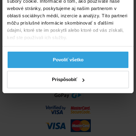
súbory cookie. Informácie o tom, ako používate naše
info@bazenyshop.sk
webové stránky, poskytujeme aj našim partnerom v
02 2057 0035
oblasti sociálnych médií, inzercie a analýzy. Títo partneri
môžu príslušné informácie skombinovať s ďalšími
Telefónne číslo neslúži na objednaní tovaru
údajmi, ktoré ste im poskytli alebo ktoré od vás získali,
Všetko o nákupe
keď ste používali ich služby.
Obchodné podmienky
Možnosti dopravy a platby
Povoliť všetko
Reklamácie
Odstúpenie od zmluvy
Nastavenia cookies
Prispôsobiť