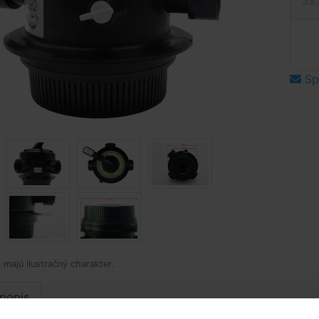
33,
Spý
 majú ilustračný charakter.
popis