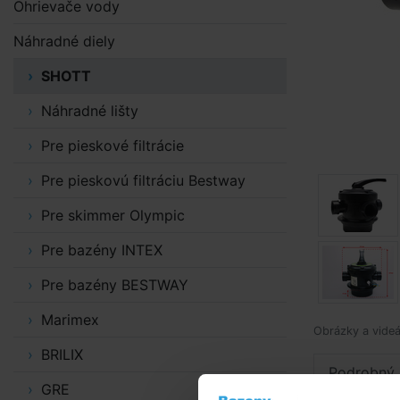
Ohrievače vody
Náhradné diely
SHOTT
Náhradné lišty
Pre pieskové filtrácie
Pre pieskovú filtráciu Bestway
Pre skimmer Olympic
Pre bazény INTEX
Pre bazény BESTWAY
Marimex
Obrázky a videá
BRILIX
Podrobný 
GRE