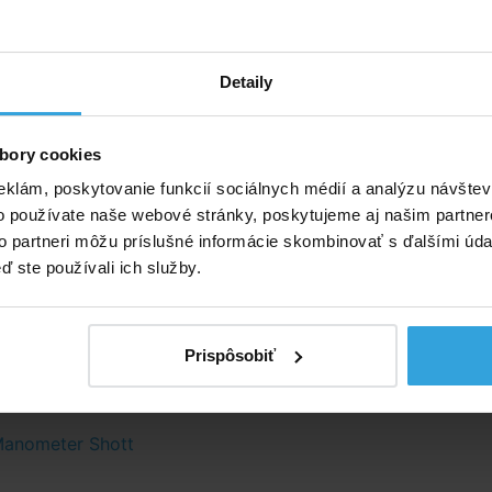
ý popis
ovládací ventil SHOTT. Určený iba pre filtrácie značky Shot
Detaily
ltre:
bory cookies
eklám, poskytovanie funkcií sociálnych médií a analýzu návšte
o používate naše webové stránky, poskytujeme aj našim partner
to partneri môžu príslušné informácie skombinovať s ďalšími údaj
ď ste používali ich služby.
Prispôsobiť
né príslušenstvo (1)
anometer Shott