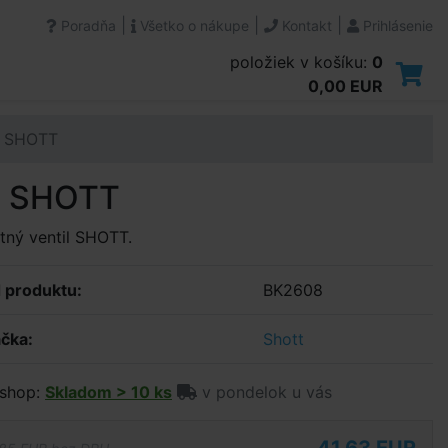
|
|
|
Poradňa
Všetko o nákupe
Kontakt
Prihlásenie
položiek v košíku:
0
0,00 EUR
ie SHOTT
ie SHOTT
tný ventil SHOTT.
 produktu:
BK2608
čka:
Shott
shop:
Skladom > 10 ks
v pondelok u vás