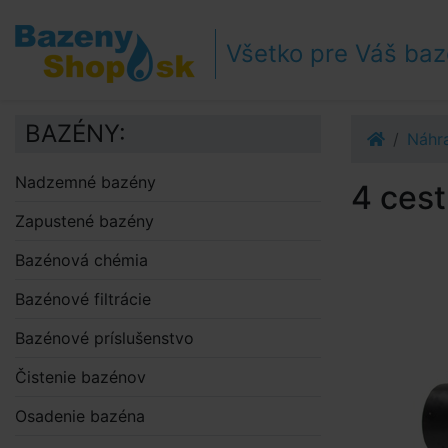
Prejsť k navigácii
Prejsť na obsah
Všetko pre Váš ba
Prejsť k bočnému stĺpci
Klávesové skratky
BAZÉNY:
Náhra
Nadzemné bazény
4 cest
Zapustené bazény
Bazénová chémia
Bazénové filtrácie
Bazénové príslušenstvo
Čistenie bazénov
Osadenie bazéna