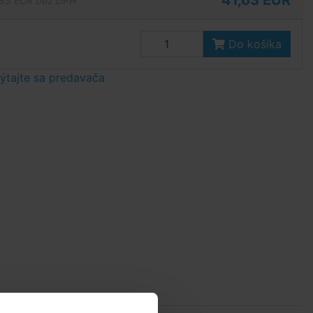
41,63 EUR
85 EUR bez DPH
Do košíka
tajte sa predavača