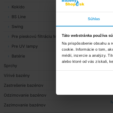
Podrobn
Kokido
Štvorcestný 
BS Line
Súhlas
Určené pre fi
Swing
SF15
Táto webstránka používa sú
Pre pieskovú filtráciu MAXI
SF25
Na prispôsobenie obsahu a r
SF38
Pre UV lampy
cookie. Informácie o tom, ak
SF45
médií, inzercie a analýzy. Tí
Batérie
SF60
alebo ktoré od vás získali, ke
SF65
Sprchy
SF85
Vírivé bazény
SF200
Zastrešenie bazénov
Doporuče
Odzimovanie bazénov
M
Zazimovanie bazénov