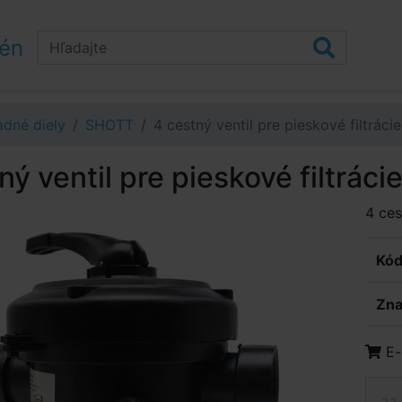
zén
dné diely
SHOTT
4 cestný ventil pre pieskové filtrác
ný ventil pre pieskové filtrác
4 ces
Kód
Zna
E-