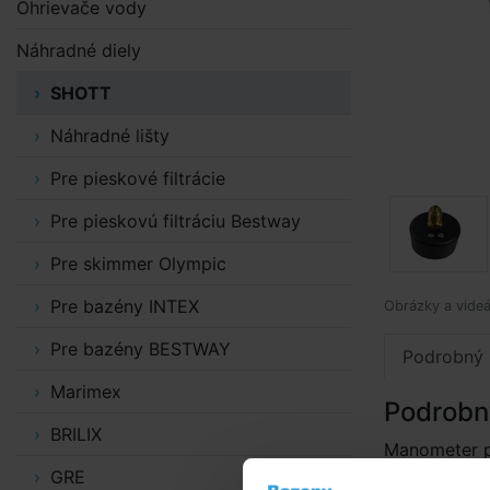
Ohrievače vody
Náhradné diely
SHOTT
Náhradné lišty
Pre pieskové filtrácie
Pre pieskovú filtráciu Bestway
Pre skimmer Olympic
Pre bazény INTEX
Obrázky a videá
Pre bazény BESTWAY
Podrobný 
Marimex
Podrobn
BRILIX
Manometer p
GRE