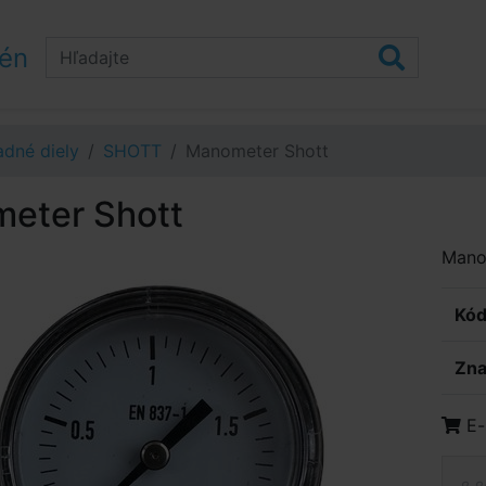
zén
dné diely
SHOTT
Manometer Shott
eter Shott
Manom
Kód
Zna
E-