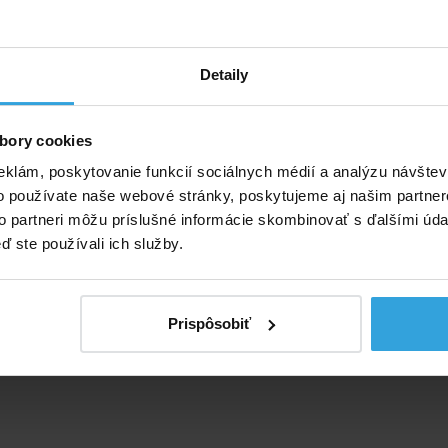
emer závitu je cca 13 mm.
Detaily
bory cookies
eklám, poskytovanie funkcií sociálnych médií a analýzu návšte
o používate naše webové stránky, poskytujeme aj našim partner
to partneri môžu príslušné informácie skombinovať s ďalšími údaj
ď ste používali ich služby.
Prispôsobiť