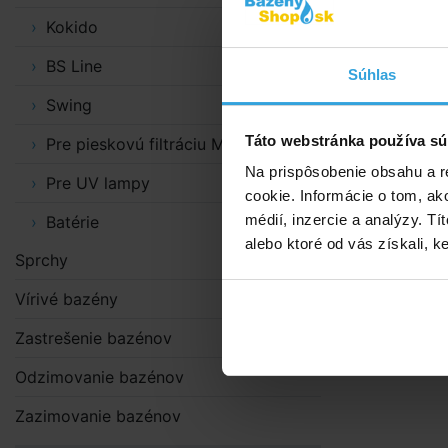
Vonkajší pri
Kokido
BS Line
Súhlas
Swing
Táto webstránka používa sú
Pre pieskovú filtráciu MAXI
Na prispôsobenie obsahu a r
Pre UV lampy
cookie. Informácie o tom, ak
médií, inzercie a analýzy. Tí
Batérie
alebo ktoré od vás získali, ke
Sprchy
Vírivé bazény
Zastrešenie bazénov
Odzimovanie bazénov
Zazimovanie bazénov