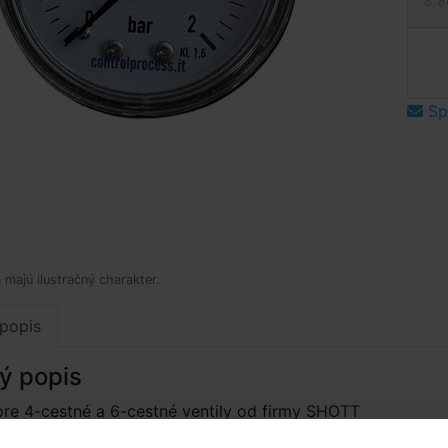
8,8
Spý
 majú ilustračný charakter.
popis
ý popis
re 4-cestné a 6-cestné ventily od firmy SHOTT