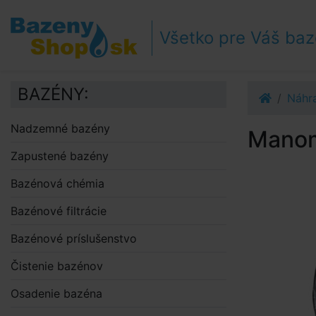
Prejsť k navigácii
Prejsť na obsah
Všetko pre Váš ba
Prejsť k bočnému stĺpci
Klávesové skratky
BAZÉNY:
Náhra
Nadzemné bazény
Manom
Zapustené bazény
Bazénová chémia
Bazénové filtrácie
Bazénové príslušenstvo
Čistenie bazénov
Osadenie bazéna