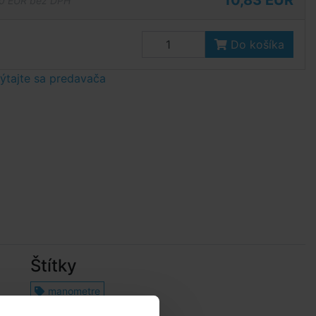
10,83 EUR
0 EUR bez DPH
Do košíka
tajte sa predavača
Štítky
manometre