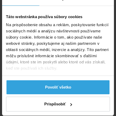
Veko pieskovej filtrácie
Táto webstránka používa súbory cookies
Na prispôsobenie obsahu a reklám, poskytovanie funkcií
sociálnych médií a analýzu návštevnosti používame
súbory cookie. Informácie o tom, ako používate naše
webové stránky, poskytujeme aj našim partnerom v
oblasti sociálnych médií, inzercie a analýzy. Títo partneri
môžu príslušné informácie skombinovať s ďalšími
údajmi, ktoré ste im poskytli alebo ktoré od vás získali,
Skladom > 20 ks
keď ste používali ich služby.
v stredu u vás
74,96 EUR
Povoliť všetko
do košíka
Prispôsobiť
Rošt nádoby pieskovej filtrácie