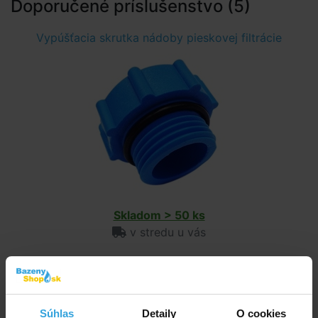
Doporučené príslušenstvo (5)
Vypúšťacia skrutka nádoby pieskovej filtrácie
Skladom > 50 ks
v stredu u vás
5,00 EUR
do košíka
Súhlas
Detaily
O cookies