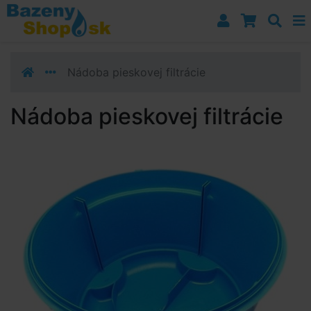
Prejsť k navigácii
Prejsť na obsah
Prejsť k bočnému stĺpci
Klávesové skratky
Nádoba pieskovej filtrácie
Nádoba pieskovej filtrácie