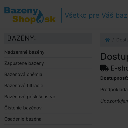
Prejsť k navigácii
Prejsť na obsah
Všetko pre Váš ba
Prejsť k bočnému stĺpci
Klávesové skratky
BAZÉNY:
Dost
Nadzemné bazény
Dostu
Zapustené bazény
E-sh
Bazénová chémia
Dostupnosť
Bazénové filtrácie
Predpoklada
Bazénové príslušenstvo
Upozorňujeme
Čistenie bazénov
Osadenie bazéna