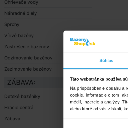
Ohrievače vody
Náhradné diely
Sprchy
Vírivé bazény
Zastrešenie bazénov
Odzimovanie bazénov
Súhlas
Zazimovanie bazénov
Táto webstránka používa sú
ZÁBAVA:
Na prispôsobenie obsahu a r
cookie. Informácie o tom, ak
Detské bazéniky
médií, inzercie a analýzy. Tí
Hracie centrá
alebo ktoré od vás získali, ke
Zábava