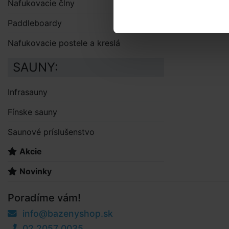
Nafukovacie člny
Paddleboardy
Nafukovacie postele a kreslá
SAUNY:
Infrasauny
Fínske sauny
Saunové príslušenstvo
Akcie
Novinky
Poradíme vám!
info@bazenyshop.sk
02 2057 0035