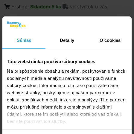
E-shop:
Skladom 5 ks
vo štvrtok u vás
108,30 EUR
88,05 EUR bez DPH
Súhlas
Detaily
O cookies
Do košíka
Spýtajte sa predavača
Táto webstránka používa súbory cookies
Podrobný popis
Náhradné diely
Na prispôsobenie obsahu a reklám, poskytovanie funkcií
sociálnych médií a analýzu návštevnosti používame
Podrobný popis
súbory cookie. Informácie o tom, ako používate naše
webové stránky, poskytujeme aj našim partnerom v
Šesťcestný ventil k TOP filtráciám BRILIX – označenie
oblasti sociálnych médií, inzercie a analýzy. Títo partneri
P, FSP.
môžu príslušné informácie skombinovať s ďalšími
údajmi, ktoré ste im poskytli alebo ktoré od vás získali,
Vhodné pre pieskové filtrácie
keď ste používali ich služby.
Filtrácia P 350 TOP
Filtrácia P 450 TOP