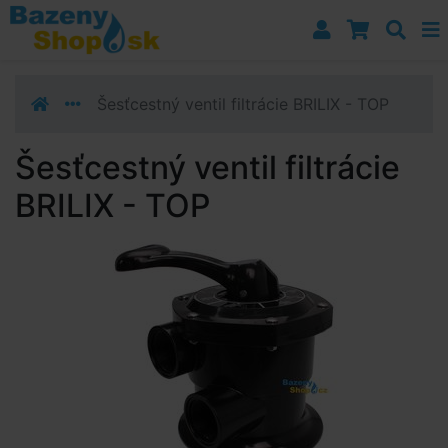
Prejsť k navigácii
Prejsť na obsah
Prejsť k bočnému stĺpci
Klávesové skratky
Šesťcestný ventil filtrácie BRILIX - TOP
Šesťcestný ventil filtrácie
BRILIX - TOP