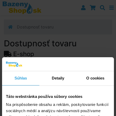
Prejsť k navigácii
Prejsť na obsah
Prejsť k bočnému stĺpci
Klávesové skratky
Dostupnosť tovaru
Dostupnosť tovaru
E-shop
Dostupnosť:
Skladom > 5 ks
Predpokladaný termín doručenia na vašu adresu alebo
Súhlas
Detaily
O cookies
výdajné miesto:
12.08.2026
Upozorňujeme, zo termín doručenia je orientačná a
môže sa zmeniť.
Táto webstránka používa súbory cookies
Na prispôsobenie obsahu a reklám, poskytovanie funkcií
sociálnych médií a analýzu návštevnosti používame
Poradíme vám!