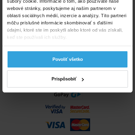
súbory cookie. Informácie o tom, ako používate naše
info@bazenyshop.sk
webové stránky, poskytujeme aj našim partnerom v
02 2057 0035
oblasti sociálnych médií, inzercie a analýzy. Títo partneri
môžu príslušné informácie skombinovať s ďalšími
Telefónne číslo neslúži na objednaní tovaru
údajmi, ktoré ste im poskytli alebo ktoré od vás získali,
Všetko o nákupe
keď ste používali ich služby.
Obchodné podmienky
Možnosti dopravy a platby
Povoliť všetko
Reklamácie
Odstúpenie od zmluvy
Nastavenia cookies
Prispôsobiť