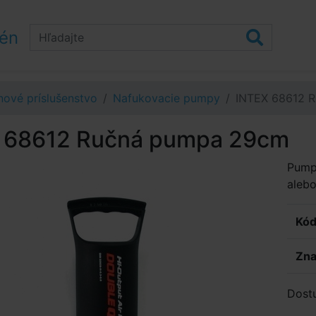
zén
ové príslušenstvo
Nafukovacie pumpy
INTEX 68612 
 68612 Ručná pumpa 29cm
Pumpi
aleb
Kód
Zna
Dost