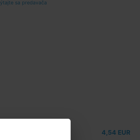
tajte sa predavača
4,54 EUR