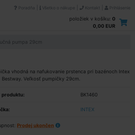
|
|
|
Poradňa
Všetko o nákupe
Kontakt
Prihlásenie
položiek v košíku:
0
0,00 EUR
Ručná pumpa 29cm
čka vhodná na nafukovanie prstenca pri bazénoch Intex
o Bestway. Veľkosť pumpičky 29cm.
 produktu:
BK1460
čka:
INTEX
upnost:
Prodej ukončen