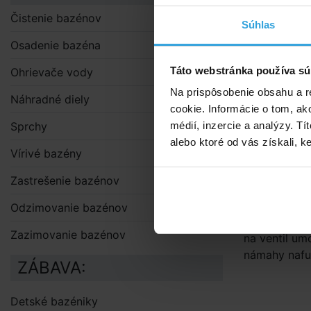
Čistenie bazénov
Súhlas
Osadenie bazéna
Táto webstránka používa sú
Ohrievače vody
Na prispôsobenie obsahu a r
Náhradné diely
cookie. Informácie o tom, ak
Sprchy
médií, inzercie a analýzy. Tí
Podrobný 
alebo ktoré od vás získali, ke
Vírivé bazény
Podrobn
Zastrešenie bazénov
Pumpa ručná
pasujú na ma
Odzimovanie bazénov
vypúšťanie 
Zazimovanie bazénov
na ventil um
námahy nafuk
ZÁBAVA:
Detské bazéniky