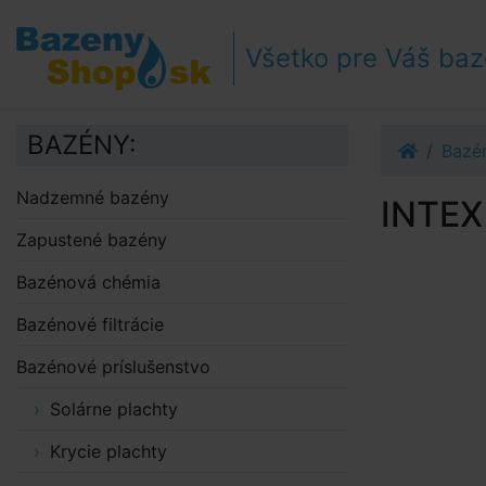
Prejsť k navigácii
Prejsť na obsah
Všetko pre Váš ba
Prejsť k bočnému stĺpci
Klávesové skratky
BAZÉNY:
Bazén
Nadzemné bazény
INTEX
Zapustené bazény
Bazénová chémia
Bazénové filtrácie
Bazénové príslušenstvo
Solárne plachty
Krycie plachty