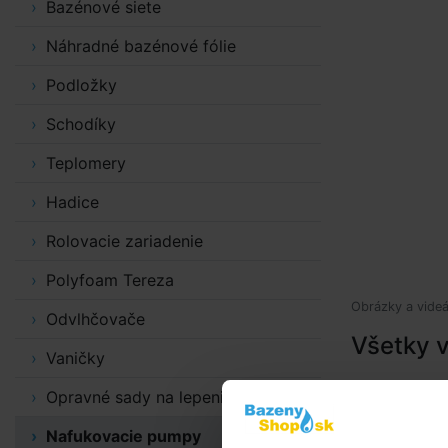
Bazénové siete
Náhradné bazénové fólie
Podložky
Schodíky
Teplomery
Hadice
Rolovacie zariadenie
Polyfoam Tereza
Obrázky a videá
Odvlhčovače
Všetky v
Vaničky
Opravné sady na lepenie
Nafukovacie pumpy