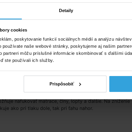
Detaily
INTEX 68615 Ručná pumpa 48cm
bory cookies
Skladom > 20 ks
v stredu u vás
eklám, poskytovanie funkcií sociálnych médií a analýzu návšte
o používate naše webové stránky, poskytujeme aj našim partner
to partneri môžu príslušné informácie skombinovať s ďalšími údaj
popis
ď ste používali ich služby.
ý popis
 dvojčinná DOUBLE QUICK 1. Má 3 spojovacie trysky, ktor
Prispôsobiť
lé, stredné aj veľké nafukovacie ventily. Umožňujú tiež ľah
vzduchu opačným koncom nástavca. Univerzálne pripojenie
ožňuje nafukovať matrace, člny, lopty a ďalšie. Na zníženie
uje ako pri tlaku dole, tak pri ťahu nahor.