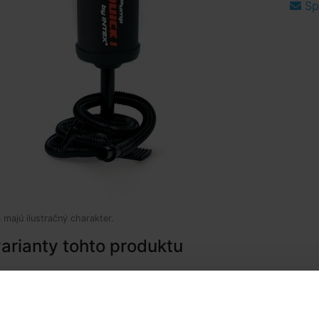
Spý
 majú ilustračný charakter.
arianty tohto produktu
INTEX 68614 Ručná pumpa 36cm
Nedostupné