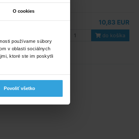
O cookies
10,83 EUR
do košíka
vnosti používame súbory
om v oblasti sociálnych
mi, ktoré ste im poskytli
é
Povoliť všetko
ké