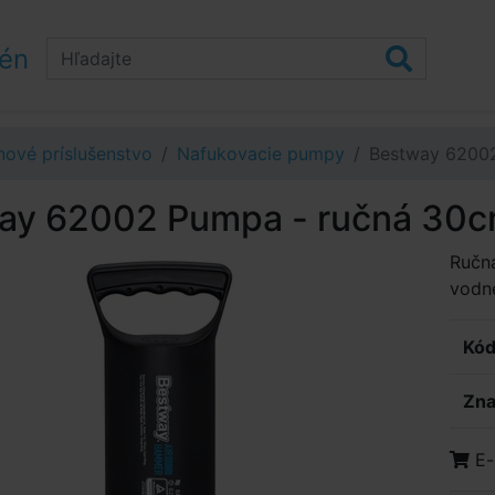
zén
ové príslušenstvo
Nafukovacie pumpy
Bestway 6200
ay 62002 Pumpa - ručná 30
Ručn
vodné
Kód
Zna
E-