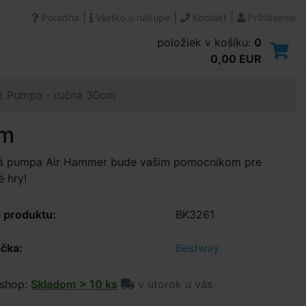
|
|
|
Poradňa
Všetko o nákupe
Kontakt
Prihlásenie
položiek v košíku:
0
0,00 EUR
2 Pumpa - ručná 30cm
cm
á pumpa Air Hammer bude vašim pomocníkom pre
 hry!
 produktu:
BK3261
čka:
Bestway
shop:
Skladom > 10 ks
v utorok u vás