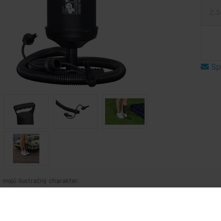
2,3
Spý
 majú ilustračný charakter.
popis