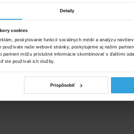
ý popis
Detaily
emom 0,85 l/cyklus disponuje veľkou vzduchovou komoro
fukovanie.
bory cookies
 tak, aby v nej bol maximálny prúd vzduchu.
eklám, poskytovanie funkcií sociálnych médií a analýzu návšte
pri pohybe hore aj dole.
o používate naše webové stránky, poskytujeme aj našim partner
to partneri môžu príslušné informácie skombinovať s ďalšími údaj
mpy je pružná hadica.
ď ste používali ich služby.
ahuje
téry
pre takmer všetky nafukovacie ventily.
Prispôsobiť