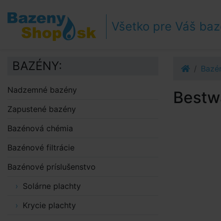
Prejsť k navigácii
Prejsť na obsah
Všetko pre Váš ba
Prejsť k bočnému stĺpci
Klávesové skratky
BAZÉNY:
Bazén
Nadzemné bazény
Bestw
Zapustené bazény
Bazénová chémia
Bazénové filtrácie
Bazénové príslušenstvo
Solárne plachty
Krycie plachty