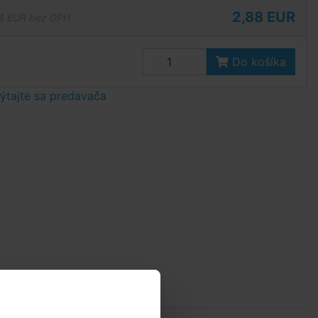
2,88 EUR
4 EUR bez DPH
Do košíka
tajte sa predavača