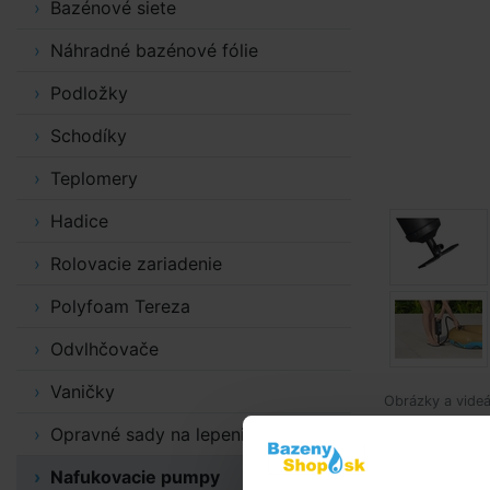
Bazénové siete
Náhradné bazénové fólie
Podložky
Schodíky
Teplomery
Hadice
Rolovacie zariadenie
Polyfoam Tereza
Odvlhčovače
Vaničky
Obrázky a videá
Opravné sady na lepenie
Podrobný 
Nafukovacie pumpy