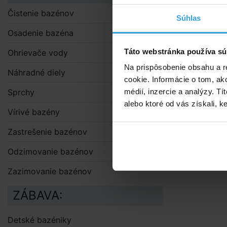
Podrobn
Čistenie bazénov
Súhlas
Pumpa s obj
Osadenie bazéna
na rýchle na
Táto webstránka používa sú
Ohrievače vody
Je navrhnutá
Na prispôsobenie obsahu a r
Náhradné diely
Nafukovanie 
cookie. Informácie o tom, ak
Sprchy
médií, inzercie a analýzy. Tí
Súčasťou
pu
alebo ktoré od vás získali, ke
Vírivé bazény
Balenie obs
Zastrešenie bazénov
3 adap
Odzimovanie bazénov
Zazimovanie bazénov
ZÁBAVA:
Detské bazéniky