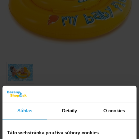
Obrázky a videá majú ilustračný charakter.
Nafukovacie sedátko do vody o veľkosti 70 cm.
Súhlas
Detaily
O cookies
Kód produktu:
BK1549
Táto webstránka používa súbory cookies
Značka:
INTEX