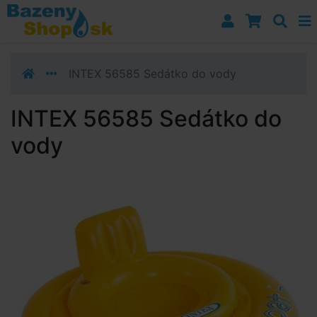
Prejsť k navigácii
Prejsť na obsah
Prejsť k bočnému stĺpci
Klávesové skratky
INTEX 56585 Sedátko do vody
INTEX 56585 Sedátko do
vody