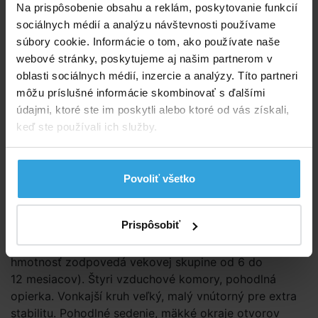
Na prispôsobenie obsahu a reklám, poskytovanie funkcií
sociálnych médií a analýzu návštevnosti používame
E-shop:
Skladom > 50 ks
v stredu u vás
súbory cookie. Informácie o tom, ako používate naše
webové stránky, poskytujeme aj našim partnerom v
5,63 EUR
4,58 EUR bez DPH
oblasti sociálnych médií, inzercie a analýzy. Títo partneri
môžu príslušné informácie skombinovať s ďalšími
údajmi, ktoré ste im poskytli alebo ktoré od vás získali,
Do košíka
keď ste používali ich služby.
Spýtajte sa predavača
Povoliť všetko
Podrobný popis
Podrobný popis
Prispôsobiť
Maximálna nosnosť 11 kg (pre orientáciu: táto
hmotnosť zodpovedá vekovej skupine od 6 do
12 mesiacov). Štyri vzduchové komory, pohodlná
opierka. Vonkajší kruh veľký, malý vnútorný pre extra
stabilitu. Pohodlné sedenie, mäkké okraje otvorov