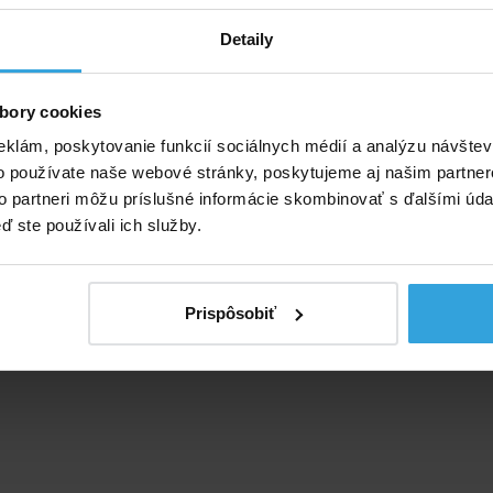
ybavený bezpečnostnými nafukovacími ventilky, ktoré
amovoľnému vyfúknutie.
Detaily
edenie modré alebo zelené podľa aktuálnej skladovej
 Uvedená cena je za 1ks kruhu.
bory cookies
eklám, poskytovanie funkcií sociálnych médií a analýzu návšte
o používate naše webové stránky, poskytujeme aj našim partner
to partneri môžu príslušné informácie skombinovať s ďalšími údaj
ď ste používali ich služby.
Prispôsobiť