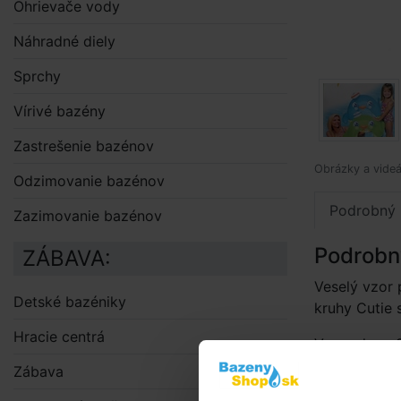
Ohrievače vody
Náhradné diely
Sprchy
Vírivé bazény
Zastrešenie bazénov
Obrázky a videá
Odzimovanie bazénov
Podrobný 
Zazimovanie bazénov
Podrobn
ZÁBAVA:
Veselý vzor
Detské bazéniky
kruhy Cutie 
Hracie centrá
V ponuke v 2
vinylu.
Zábava