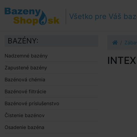
Prejsť k navigácii
Prejsť na obsah
Všetko pre Váš ba
Prejsť k bočnému stĺpci
Klávesové skratky
BAZÉNY:
Zába
Nadzemné bazény
INTEX
Zapustené bazény
Bazénová chémia
Bazénové filtrácie
Bazénové príslušenstvo
Čistenie bazénov
Osadenie bazéna