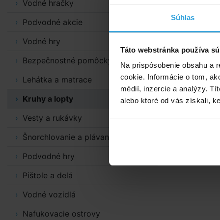
Výrobok je v
Vodné hračky
zabraňujú s
Súhlas
Podvodné akcie
Farebné prev
Vodné hry
dostupnosti.
Táto webstránka používa sú
Bezpečnostné pomôcky
Na prispôsobenie obsahu a r
cookie. Informácie o tom, ak
Lehátka a matrace
médií, inzercie a analýzy. Tí
Kruhy a lopty
alebo ktoré od vás získali, ke
Vesty a rukávky
Šnorchlovanie a plávanie
Podvodné hry
Pištole a delá
Vodné vozidlá
Nafukovacie ostrovy