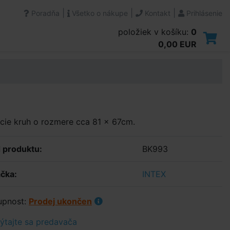
|
|
|
Poradňa
Všetko o nákupe
Kontakt
Prihlásenie
položiek v košíku:
0
0,00 EUR
cie kruh o rozmere cca 81 x 67cm.
 produktu:
BK993
čka:
INTEX
upnost:
Prodej ukončen
tajte sa predavača