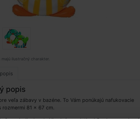
 majú ilustračný charakter.
popis
ý popis
 pre veľa zábavy v bazéne. To Vám ponúkajú nafukovacie
s rozmermi 81 × 67 cm.
 rôznych dizajnoch. Vhodné pre deti od 3 rokov. vyrobené