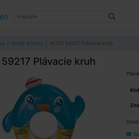
zén
va
Kruhy a lopty
INTEX 59217 Plávacie kruh
 59217 Plávacie kruh
Pláva
Kód
Zna
Dost
Spý