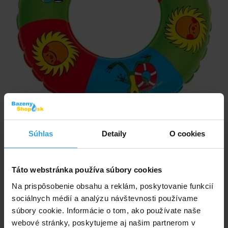
Obrázky a videá majú ilustračný charakter.
Súhlas
Detaily
O cookies
Krtečkův nafukovací kruh 51cm.
Táto webstránka používa súbory cookies
Kód produktu:
BK3690
Na prispôsobenie obsahu a reklám, poskytovanie funkcií
sociálnych médií a analýzu návštevnosti používame
Značka:
WIKY
súbory cookie. Informácie o tom, ako používate naše
webové stránky, poskytujeme aj našim partnerom v