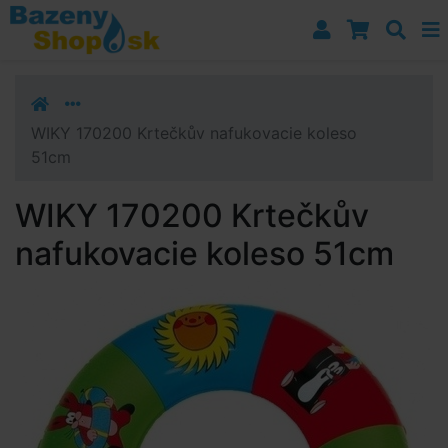
Prejsť k navigácii
Prejsť na obsah
Prejsť k bočnému stĺpci
Klávesové skratky
WIKY 170200 Krtečkův nafukovacie koleso
51cm
WIKY 170200 Krtečkův
nafukovacie koleso 51cm