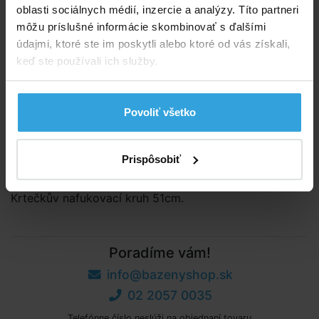
Dostupnost:
Nedostupné
oblasti sociálnych médií, inzercie a analýzy. Títo partneri
môžu príslušné informácie skombinovať s ďalšími
Sledovať dostupnost
údajmi, ktoré ste im poskytli alebo ktoré od vás získali,
keď ste používali ich služby.
2,29 EUR
1,86 EUR bez DPH
Spýtajte sa predavača
Povoliť všetko
Podrobný popis
Prispôsobiť
Podrobný popis
Krtečkův nafukovací kruh 51cm.
Poradíme vám!
info@bazenyshop.sk
02 2057 0035
Telefónne číslo neslúži na objednaní tovaru