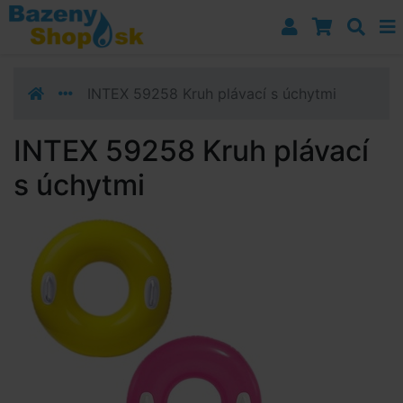
Prejsť k navigácii
Prejsť na obsah
Prejsť k bočnému stĺpci
Klávesové skratky
INTEX 59258 Kruh plávací s úchytmi
INTEX 59258 Kruh plávací
s úchytmi