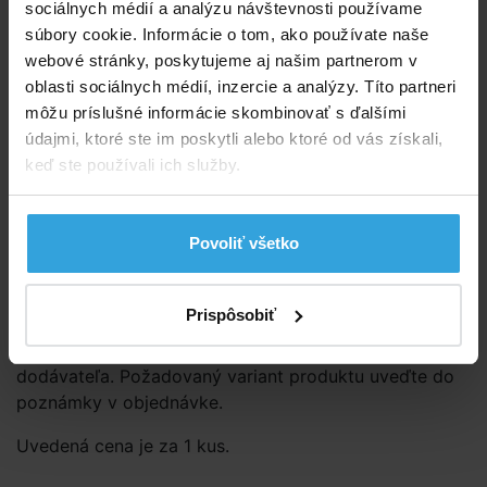
sociálnych médií a analýzu návštevnosti používame
súbory cookie. Informácie o tom, ako používate naše
Dostupnost:
Prodej ukončen
webové stránky, poskytujeme aj našim partnerom v
oblasti sociálnych médií, inzercie a analýzy. Títo partneri
Spýtajte sa predavača
môžu príslušné informácie skombinovať s ďalšími
údajmi, ktoré ste im poskytli alebo ktoré od vás získali,
Podrobný popis
keď ste používali ich služby.
Podrobný popis
Kruh s priemerom 76cm je vhodný pre deti od 8 rokov.
Povoliť všetko
Maximálna nosnosť kruhu je 40kg.
Prispôsobiť
Dodávané ako
assort
= dostupnosť jednotlivých
druhov je závislá na aktuálnej dodávke tovaru od
dodávateľa. Požadovaný variant produktu uveďte do
poznámky v objednávke.
Uvedená cena je za 1 kus.