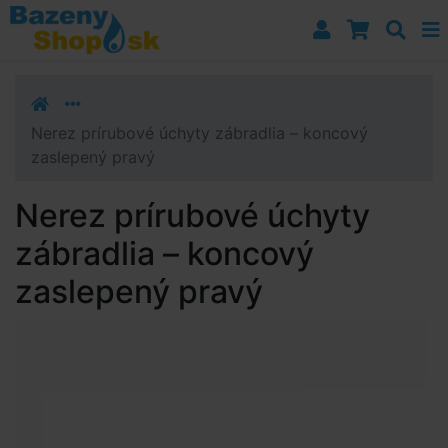
Prejsť k navigácii
Prejsť na obsah
Prejsť k bočnému stĺpci
Klávesové skratky
Nerez prírubové úchyty zábradlia – koncový
zaslepený pravý
Nerez prírubové úchyty
zábradlia – koncový
zaslepený pravý