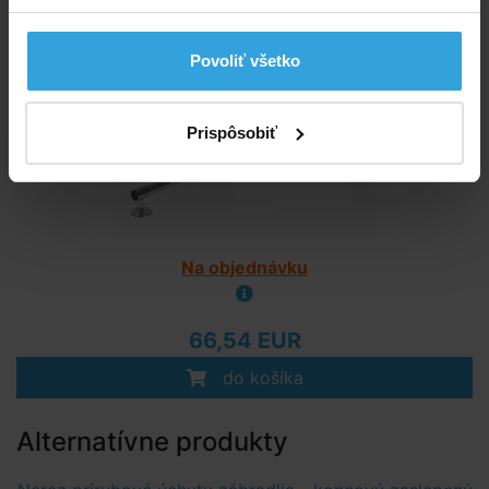
Nerez trubka pre zábradlia - Ø35 mm, 2m
Povoliť všetko
Prispôsobiť
Na objednávku
66,54 EUR
do košíka
Alternatívne produkty