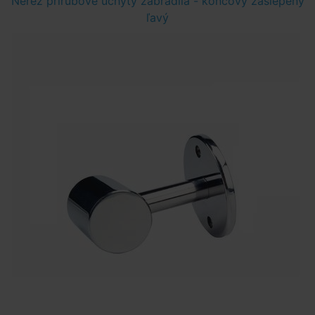
Nerez prírubové úchyty zábradlia - koncový zaslepený
ľavý