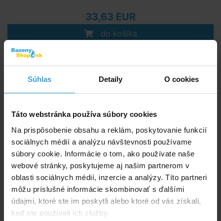
33,63 EUR
do košíka
Nerez trubka pre zábradlie - Ø35 mm, 1,5m
Súhlas
Detaily
O cookies
Táto webstránka používa súbory cookies
Na prispôsobenie obsahu a reklám, poskytovanie funkcií
sociálnych médií a analýzu návštevnosti používame
súbory cookie. Informácie o tom, ako používate naše
Na objednávku
webové stránky, poskytujeme aj našim partnerom v
oblasti sociálnych médií, inzercie a analýzy. Títo partneri
môžu príslušné informácie skombinovať s ďalšími
50,63 EUR
údajmi, ktoré ste im poskytli alebo ktoré od vás získali,
do košíka
keď ste používali ich služby.