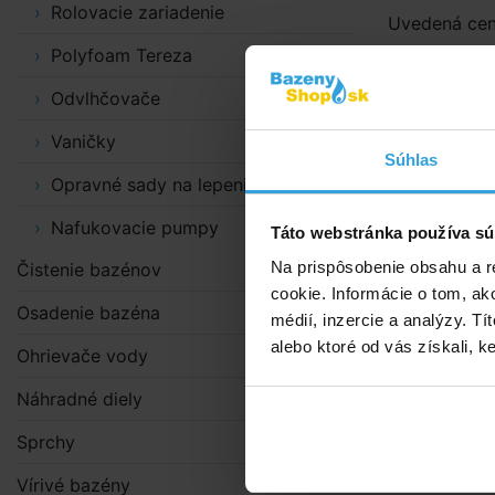
Rolovacie zariadenie
Uvedená cena
Polyfoam Tereza
Odvlhčovače
Vaničky
Súhlas
Opravné sady na lepenie
Nafukovacie pumpy
Táto webstránka používa sú
Na prispôsobenie obsahu a r
Čistenie bazénov
cookie. Informácie o tom, ak
Osadenie bazéna
médií, inzercie a analýzy. Tí
alebo ktoré od vás získali, ke
Ohrievače vody
Náhradné diely
Sprchy
Vírivé bazény