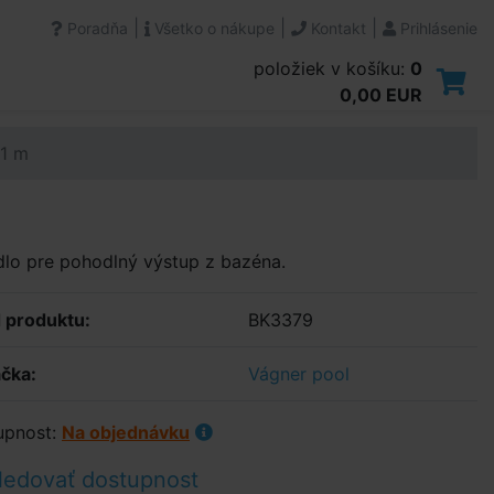
|
|
|
Poradňa
Všetko o nákupe
Kontakt
Prihlásenie
položiek v košíku:
0
0,00 EUR
 1 m
lo pre pohodlný výstup z bazéna.
 produktu:
BK3379
čka:
Vágner pool
upnost:
Na objednávku
ledovať dostupnost