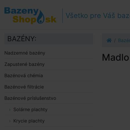
Prejsť k navigácii
Prejsť na obsah
Všetko pre Váš ba
Prejsť k bočnému stĺpci
Klávesové skratky
BAZÉNY:
Bazén
Nadzemné bazény
Madlo 
Zapustené bazény
Bazénová chémia
Bazénové filtrácie
Bazénové príslušenstvo
Solárne plachty
Krycie plachty