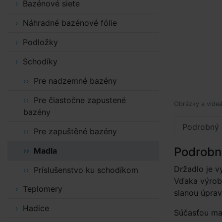
Bazénové siete
Náhradné bazénové fólie
Podložky
Schodíky
Pre nadzemné bazény
Pre čiastočne zapustené
Obrázky a videá
bazény
Podrobný 
Pre zapuštěné bazény
Podrobn
Madla
Držadlo je v
Príslušenstvo ku schodíkom
Vďaka výrobe
Teplomery
slanou úpra
Hadice
Súčasťou mad