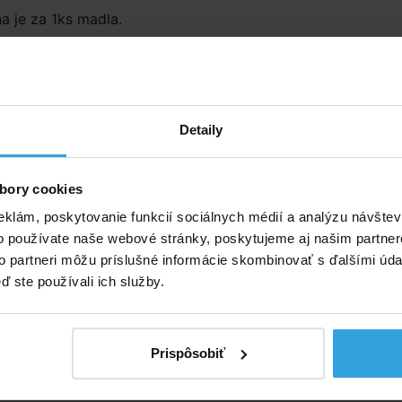
 je za 1ks madla.
Detaily
bory cookies
eklám, poskytovanie funkcií sociálnych médií a analýzu návšte
o používate naše webové stránky, poskytujeme aj našim partner
to partneri môžu príslušné informácie skombinovať s ďalšími údaj
ď ste používali ich služby.
Prispôsobiť