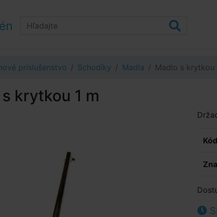
zén
ové príslušenstvo
Schodíky
Madla
Madlo s krytkou
s krytkou 1 m
Držad
Kód
Zna
Dost
S