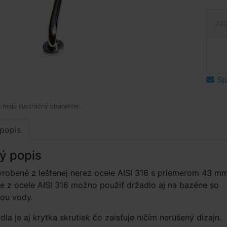
240
Spý
 majú ilustračný charakter.
popis
ý popis
yrobené z leštenej nerez ocele AISI 316 s priemerom 43 mm
 z ocele AISI 316 možno použiť držadlo aj na bazéne so
vou vody.
la je aj krytka skrutiek čo zaisťuje ničím nerušený dizajn.