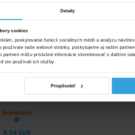
8614 Ručná pumpa 36cm
Detaily
bory cookies
eklám, poskytovanie funkcií sociálnych médií a analýzu návšte
o používate naše webové stránky, poskytujeme aj našim partner
to partneri môžu príslušné informácie skombinovať s ďalšími údaj
ď ste používali ich služby.
Prispôsobiť
Nedostupné
4,54 EUR