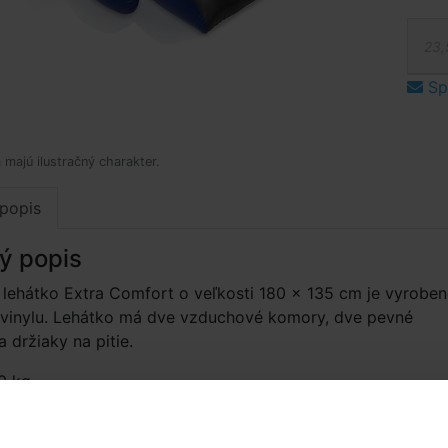
23,
Spý
 majú ilustračný charakter.
popis
ý popis
lehátko Extra Comfort o veľkosti 180 × 135 cm je vyroben
o vinylu. Lehátko má dve vzduchové komory, dve pevné
 držiaky na pitie.
0 kg
né príslušenstvo (1)