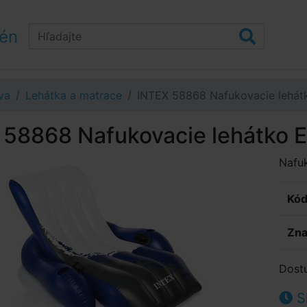
zén
va
Lehátka a matrace
INTEX 58868 Nafukovacie lehát
 58868 Nafukovacie lehátko E
Nafuk
Kód
Zna
Dost
S