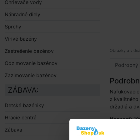
Ohrievače vody
Náhradné diely
Sprchy
Vírivé bazény
Zastrešenie bazénov
Obrázky a videá
Odzimovanie bazénov
Podrobný 
Zazimovanie bazénov
Podrobn
ZÁBAVA:
Nafukovacie 
z kvalitnéh
Detské bazéniky
držadlá a dva
Hracie centrá
Nosnosť:
10
Zábava
Doporuče