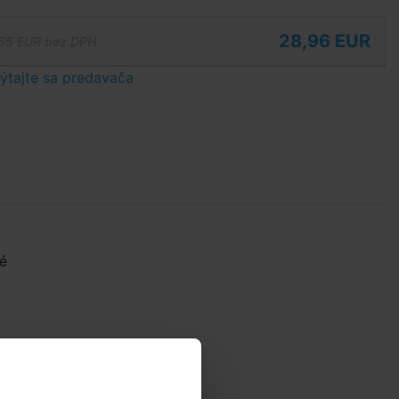
28,96 EUR
55 EUR bez DPH
tajte sa predavača
é