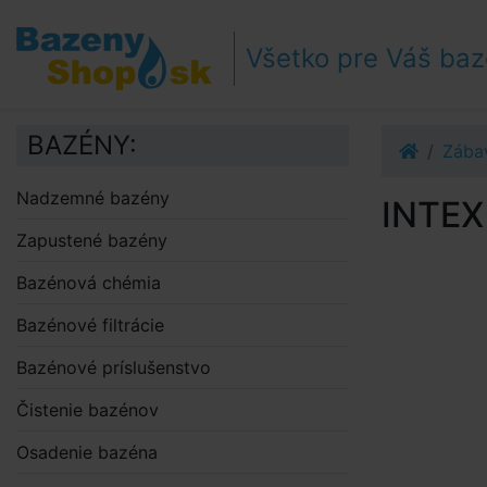
Prejsť k navigácii
Prejsť na obsah
Všetko pre Váš ba
Prejsť k bočnému stĺpci
Klávesové skratky
BAZÉNY:
Zába
Nadzemné bazény
INTEX
Zapustené bazény
Bazénová chémia
Bazénové filtrácie
Bazénové príslušenstvo
Čistenie bazénov
Osadenie bazéna