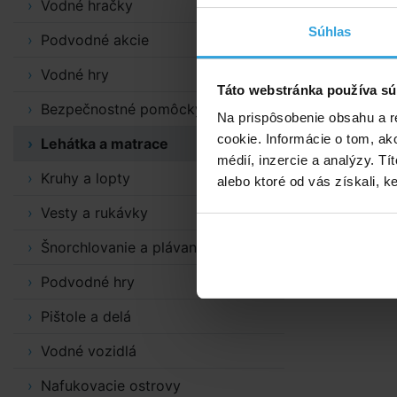
Vodné hračky
INTEX 6
Súhlas
Podvodné akcie
Vodné hry
Táto webstránka používa sú
Bezpečnostné pomôcky
Na prispôsobenie obsahu a r
cookie. Informácie o tom, ak
Lehátka a matrace
médií, inzercie a analýzy. Tí
Kruhy a lopty
alebo ktoré od vás získali, ke
Vesty a rukávky
Šnorchlovanie a plávanie
Podvodné hry
Pištole a delá
Vodné vozidlá
Nafukovacie ostrovy