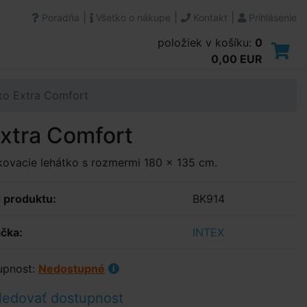
|
|
|
Poradňa
Všetko o nákupe
Kontakt
Prihlásenie
položiek v košíku:
0
0,00 EUR
ko Extra Comfort
xtra Comfort
ovacie lehátko s rozmermi 180 x 135 cm.
 produktu:
BK914
čka:
INTEX
upnost:
Nedostupné
ledovať dostupnost