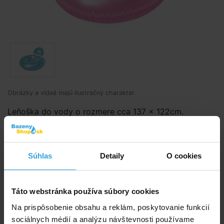
Obrázky a videá majú ilustračný charakter.
Leňoška do vody o rozmere cca 137 x 122cm.
Uvedená cena je za 1kus lehátka.
Kód produktu:
BK1019
Súhlas
Detaily
O cookies
Značka:
INTEX
Táto webstránka používa súbory cookies
Dostupnost:
Prodej ukončen
Na prispôsobenie obsahu a reklám, poskytovanie funkcií
sociálnych médií a analýzu návštevnosti používame
Spýtajte sa predavača