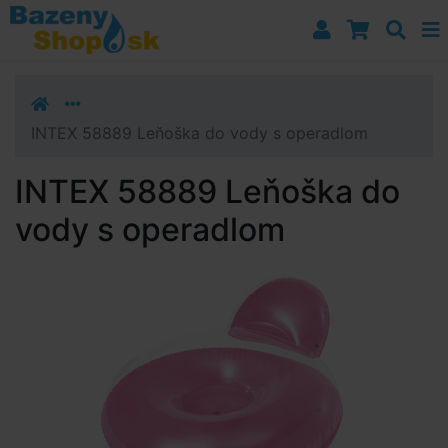
Prejsť k navigácii
Prejsť na obsah
Prejsť k bočnému stĺpci
Klávesové skratky
INTEX 58889 Leňoška do vody s operadlom
INTEX 58889 Leňoška do
vody s operadlom