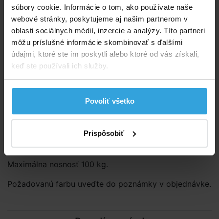
súbory cookie. Informácie o tom, ako používate naše
webové stránky, poskytujeme aj našim partnerom v
Podrobný popis
oblasti sociálnych médií, inzercie a analýzy. Títo partneri
môžu príslušné informácie skombinovať s ďalšími
Podrobný popis
údajmi, ktoré ste im poskytli alebo ktoré od vás získali,
Vyrobené z vinylu o hrúbke 0,25mm.
keď ste používali ich služby.
Dve vzduchové komory. Leňoška v modrej a bielej
farbe.
Povoliť všetko
Rôzne farebné prevedenie podľa momentálnej
skladovej dostupnosti.
Prispôsobiť
Uvedená cena je za 1kus lehátka.
Maximálna nosnosť 100 kg.
Požadovanú farbu uveďte do poznámky v objednávke.