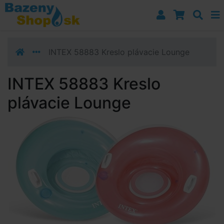
Prejsť k navigácii
Prejsť na obsah
Prejsť k bočnému stĺpci
Klávesové skratky
INTEX 58883 Kreslo plávacie Lounge
INTEX 58883 Kreslo
plávacie Lounge