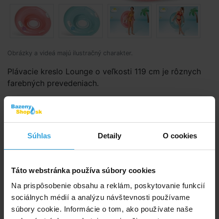
Obrázky a videá majú ilustračný charakter.
Plávacie kreslo Lounge o veľkosti 119 cm je rôznych
farebných prevedeniach.
Kód produktu:
BK1451
Značka:
INTEX
Súhlas
Detaily
O cookies
Dostupnost:
Prodej ukončen
Táto webstránka používa súbory cookies
Spýtajte sa predavača
Na prispôsobenie obsahu a reklám, poskytovanie funkcií
sociálnych médií a analýzu návštevnosti používame
Podrobný popis
súbory cookie. Informácie o tom, ako používate naše