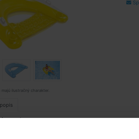
Spý
 majú ilustračný charakter.
popis
ý popis
kresielko zvláštneho tvaru, s rozmermi 152 × 99 cm.