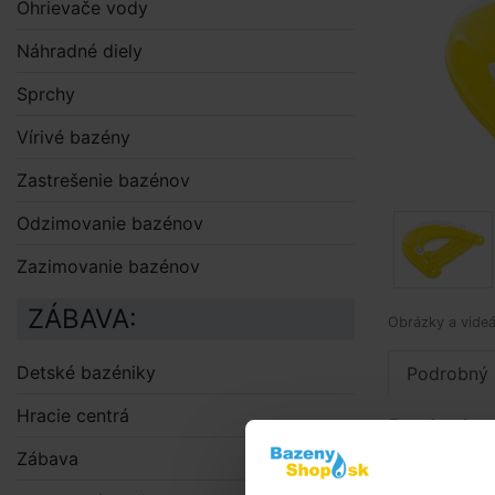
Ohrievače vody
Náhradné diely
Sprchy
Vírivé bazény
Zastrešenie bazénov
Odzimovanie bazénov
Zazimovanie bazénov
ZÁBAVA:
Obrázky a videá
Detské bazéniky
Podrobný 
Hracie centrá
Podrobn
Zábava
Nafukovacie 