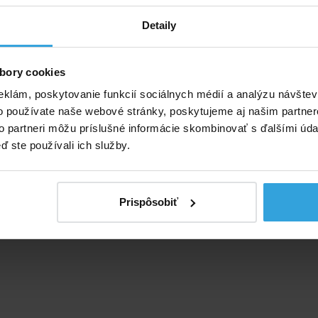
 Vám ponúka pohodlné ležanie s veľkoryso dimenzovaným
Detaily
2 držiaky na nápoje.
 komory a vinyl s hrúbkou 0,25 mm zaisťujú dostatočnú
bory cookies
eklám, poskytovanie funkcií sociálnych médií a analýzu návšte
rôznych farebných prevedeniach.
o používate naše webové stránky, poskytujeme aj našim partner
to partneri môžu príslušné informácie skombinovať s ďalšími údaj
ednotlivých farieb je závislá na aktuálnej dodávke tovaru
ď ste používali ich služby.
a. Uvedená cena je za 1 kus tovaru.
Požadovanú variantu
oznámky v objednávke.
kg
Prispôsobiť