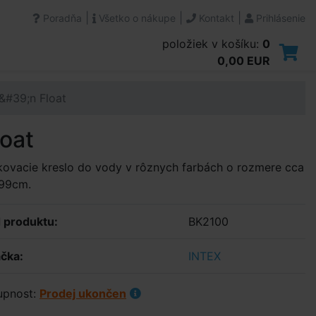
|
|
|
Poradňa
Všetko o nákupe
Kontakt
Prihlásenie
položiek v košíku:
0
0,00 EUR
&#39;n Float
loat
ovacie kreslo do vody v rôznych farbách o rozmere cca
99cm.
 produktu:
BK2100
čka:
INTEX
upnost:
Prodej ukončen