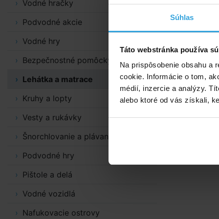
Vodné hračky
Sit'n Float
Súhlas
operadlom a 
Podvodné akcie
2 vzduchové
Vodné hry
Táto webstránka používa sú
stabilitu.
Bezpečnostné pomôcky
Na prispôsobenie obsahu a r
V ponuke v 
cookie. Informácie o tom, ak
Lehátka a matrace
médií, inzercie a analýzy. Tí
Dostupnosť j
Kruhy a lopty
alebo ktoré od vás získali, ke
od dodávateľ
uveďte do p
Vesty a rukávky
Nosnosť:
80
Šnorchlovanie a plávanie
Podvodné hry
Pištole a delá
Vodné vozidlá
Nafukovacie ostrovy