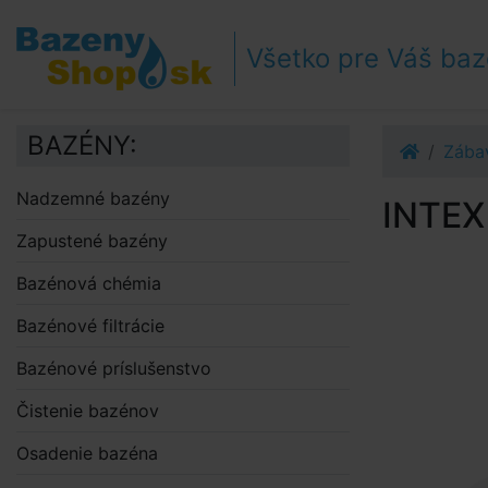
Prejsť k navigácii
Prejsť na obsah
Všetko pre Váš ba
Prejsť k bočnému stĺpci
Klávesové skratky
BAZÉNY:
Zába
Nadzemné bazény
INTEX 
Zapustené bazény
Bazénová chémia
Bazénové filtrácie
Bazénové príslušenstvo
Čistenie bazénov
Osadenie bazéna