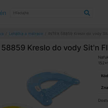
zén
va
Lehátka a matrace
INTEX 58859 Kreslo do vody Sit
58859 Kreslo do vody Sit'n F
Nafuk
152x
Kód
Zna
Dost