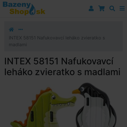
Prejsť k navigácii
Prejsť na obsah
Prejsť k bočnému stĺpci
Klávesové skratky
INTEX 58151 Nafukovavcí leháko zvieratko s
madlami
INTEX 58151 Nafukovavcí
leháko zvieratko s madlami