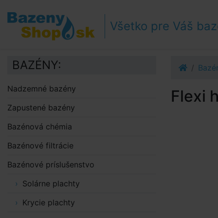
Prejsť k navigácii
Prejsť na obsah
Všetko pre Váš ba
Prejsť k bočnému stĺpci
Klávesové skratky
BAZÉNY:
Bazén
Nadzemné bazény
Flexi
Zapustené bazény
Bazénová chémia
Bazénové filtrácie
Bazénové príslušenstvo
Solárne plachty
Krycie plachty