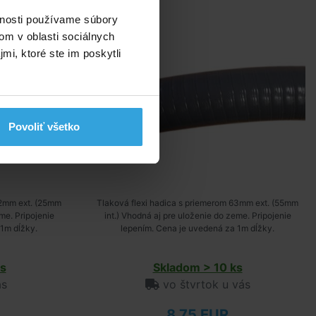
vnosti používame súbory
om v oblasti sociálnych
mi, ktoré ste im poskytli
Povoliť všetko
32mm ext. (25mm
Tlaková flexi hadica s priemerom 63mm ext. (55mm
me. Pripojenie
int.) Vhodná aj pre uloženie do zeme. Pripojenie
1m dĺžky.
lepením. Cena je uvedená za 1m dĺžky.
s
Skladom > 10 ks
ás
vo štvrtok u vás
8,75 EUR