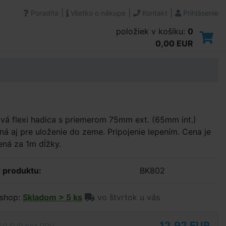
|
|
|
Poradňa
Všetko o nákupe
Kontakt
Prihlásenie
položiek v košíku:
0
0,00 EUR
vá flexi hadica s priemerom 75mm ext. (65mm int.)
á aj pre uloženie do zeme. Pripojenie lepením. Cena je
ná za 1m dĺžky.
 produktu:
BK802
shop:
Skladom > 5 ks
vo štvrtok u vás
12,92 EUR
50 EUR bez DPH