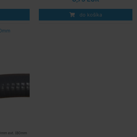
do košíka
90mm
90mm ext. (80mm