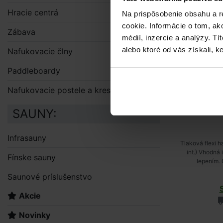
Hracie centrá
Na prispôsobenie obsahu a r
cookie. Informácie o tom, ak
Zábava
médií, inzercie a analýzy. Tí
alebo ktoré od vás získali, ke
Nafukovacie člny
Paddleboardy
Nafukovacie postele a kreslá
SAUNY:
Infrasauny
Tlaková flexi 
int.) Vhodná 
Fínske sauny
lepením.
Saunové príslušenstvo
Akcie
Novinky