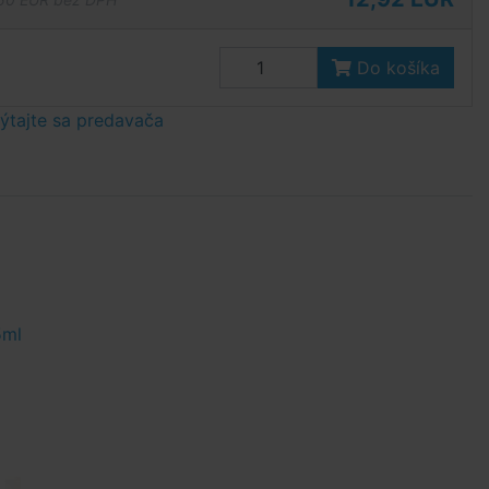
Do košíka
tajte sa predavača
5ml