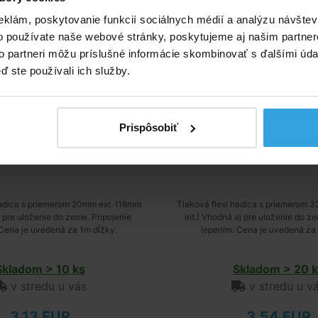
eklám, poskytovanie funkcií sociálnych médií a analýzu návšte
o používate naše webové stránky, poskytujeme aj našim partner
to partneri môžu príslušné informácie skombinovať s ďalšími údaj
ď ste používali ich služby.
Prispôsobiť
hadica s priemerom 20mm ext. (16mm
Tlaková flexi hadica s priemerom 
i pre uloženie do zeme. Pripojenie
int.) Vhodná aj pre uloženie do ze
 Cena je uvedená za 1m dĺžky.
lepením. Cena je uvedená za 
Skladom > 10 ks
Skladom > 20 k
v stredu u vás
v stredu u v
3,13 EUR
3,54 EUR