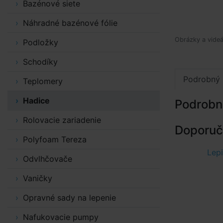
Bazénové siete
Náhradné bazénové fólie
Obrázky a videá
Podložky
Schodíky
Podrobný 
Teplomery
Hadice
Podrobn
Rolovacie zariadenie
Doporuče
Polyfoam Tereza
Lepi
Odvlhčovače
Vaničky
Opravné sady na lepenie
Nafukovacie pumpy