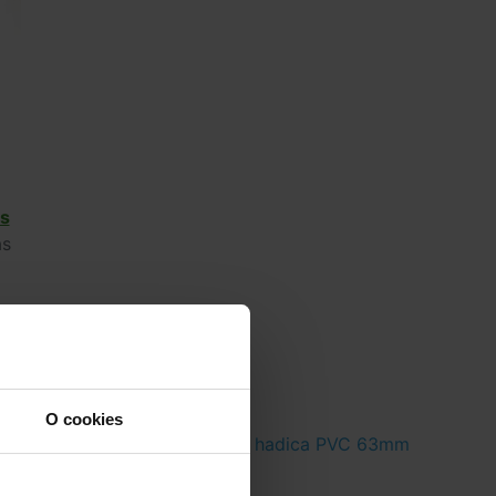
s
ás
O cookies
32mm
Flexi hadica PVC 63mm