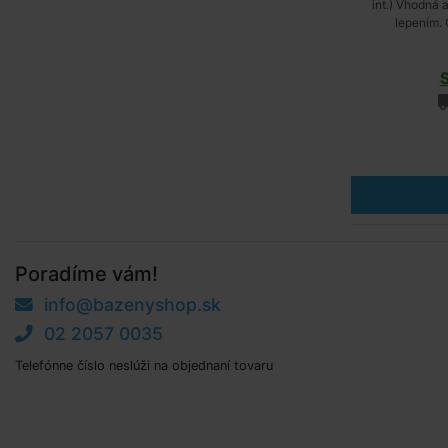
int.) Vhodná 
lepením.
Poradíme vám!
info@bazenyshop.sk
02 2057 0035
Telefónne číslo neslúži na objednaní tovaru