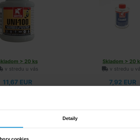
Skladom > 20 ks
Skladom > 20 k
v stredu u vás
v stredu u v
11,67 EUR
7,92 EUR
do košíka
do košíka
ívne produkty
Detaily
xi hadica PVC 20mm
Flexi hadica PVC 
bory cookies