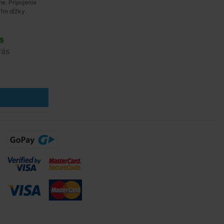
me. Pripojenie
1m dĺžky.
s
vás