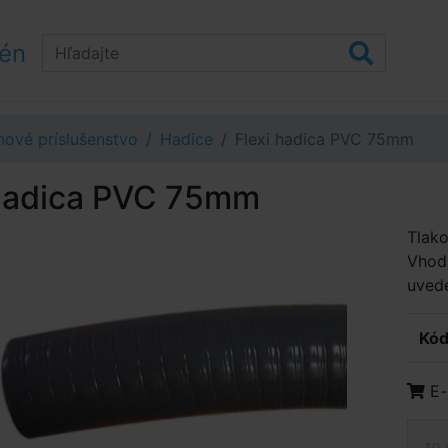
zén
ové príslušenstvo
Hadice
Flexi hadica PVC 75mm
 hadica PVC 75mm
Tlako
Vhodn
uvede
Kód
E-
10,