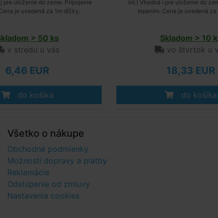
aj pre uloženie do zeme. Pripojenie
int.) Vhodná i pre uloženie do ze
 Cena je uvedená za 1m dĺžky.
lepením. Cena je uvedená za 
Skladom > 50 ks
Skladom > 10 k
v stredu u vás
vo štvrtok u 
6,46 EUR
18,33 EUR
do košíka
do košíka
Všetko o nákupe
Obchodné podmienky
Možnosti dopravy a platby
Reklamácie
Odstúpenie od zmluvy
Nastavenia cookies