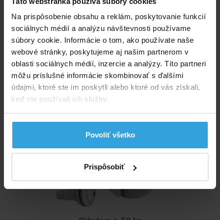
Táto webstránka používa súbory cookies
Dokumenty na stiahnutie
Na prispôsobenie obsahu a reklám, poskytovanie funkcií
sociálnych médií a analýzu návštevnosti používame
Návod pre bazény Trend
súbory cookie. Informácie o tom, ako používate naše
webové stránky, poskytujeme aj našim partnerom v
oblasti sociálnych médií, inzercie a analýzy. Títo partneri
Doporučené príslušenstvo (7)
môžu príslušné informácie skombinovať s ďalšími
údajmi, ktoré ste im poskytli alebo ktoré od vás získali,
Skimmer OLYMPIC vr. skimvac a trysky
keď ste používali ich služby.
Povoliť všetko
Prispôsobiť