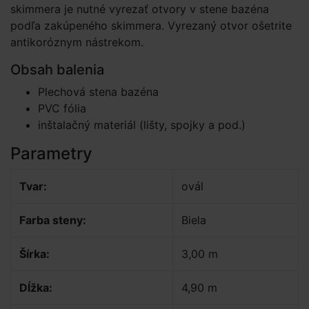
skimmera je nutné vyrezať otvory v stene bazéna
podľa zakúpeného skimmera. Vyrezaný otvor ošetrite
antikoróznym nástrekom.
Obsah balenia
Plechová stena bazéna
PVC fólia
inštalačný materiál (lišty, spojky a pod.)
Parametry
Tvar:
ovál
Farba steny:
Biela
Šírka:
3,00 m
Dĺžka:
4,90 m