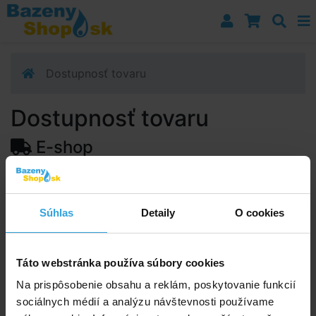
Prejsť k navigácii
Prejsť na obsah
Prejsť k bočnému stĺpci
Klávesové skratky
Dostupnosť tovaru
Dostupnosť tovaru
E-shop
Dostupnosť:
Skladom 3 ks
Predpokladaný termín doručenia na vašu adresu alebo
Súhlas
Detaily
O cookies
výdajné miesto:
12.08.2026
Upozorňujeme, zo termín doručenia je orientačná a
môže sa zmeniť.
Táto webstránka používa súbory cookies
Na prispôsobenie obsahu a reklám, poskytovanie funkcií
sociálnych médií a analýzu návštevnosti používame
Poradíme vám!