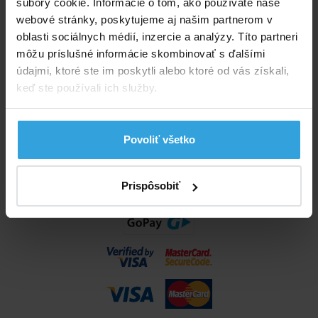
súbory cookie. Informácie o tom, ako používate naše
info@bazenyshop.sk
webové stránky, poskytujeme aj našim partnerom v
02 2057 0035
oblasti sociálnych médií, inzercie a analýzy. Títo partneri
môžu príslušné informácie skombinovať s ďalšími
Telefónne číslo neslúži na objednaní tovaru
údajmi, ktoré ste im poskytli alebo ktoré od vás získali,
Všetko o nákupe
keď ste používali ich služby.
Obchodné podmienky
Možnosti dopravy a platby
Povoliť všetko
Reklamácie
Odstúpenie od zmluvy
Nastavenia cookies
Prispôsobiť