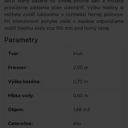
udrží steny bazéna vo zvislej polohe sám a môžete
provizórne zaistenie stien odstrániť. Výšku hladiny si
môžete zvoliť ľubovoľne v rozmedzí hornej polovice.
Pri intenzívnom pohybe osôb v bazéne odporúčame
znížiť hladinu vody cca 100 mm pod horný okraj.
Parametry
Tvar:
kruh
Priemer:
2,00 m
Výška bazéna:
0,70 m
Hĺbka vody:
0,60 m
Objem:
1,88 m3
Celoročné:
áno