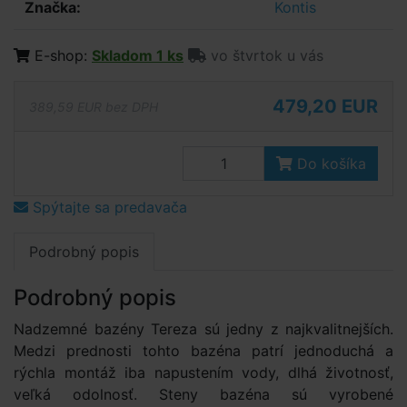
Značka:
Kontis
E-shop:
Skladom 1 ks
vo štvrtok u vás
479,20 EUR
389,59 EUR bez DPH
Do košíka
Spýtajte sa predavača
Podrobný popis
Podrobný popis
Nadzemné bazény Tereza sú jedny z najkvalitnejších.
Medzi prednosti tohto bazéna patrí jednoduchá a
rýchla montáž iba napustením vody, dlhá životnosť,
veľká odolnosť. Steny bazéna sú vyrobené