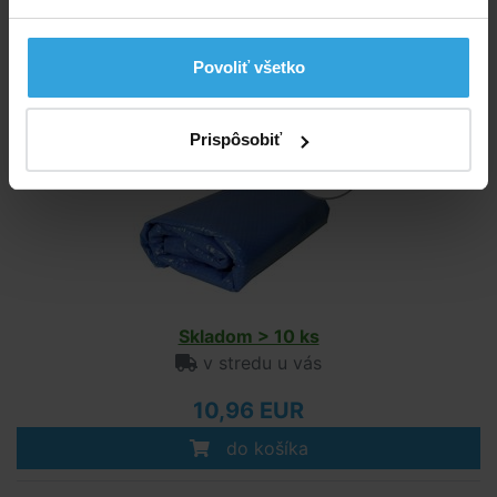
do košíka
Povoliť všetko
Solárna plachta modrá na bazén s priemerom 2m
Prispôsobiť
Skladom > 10 ks
v stredu u vás
10,96 EUR
do košíka