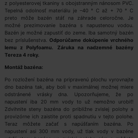
z polyesterovej tkaniny s obojstranným nánosom PVC.
Tepelná odolnosť materiálu je –40 ° C až + 70 ° C
preto môže bazén stáť na záhrade celoročne. Je
možné prezimovanie bazéna s napustenou vodou.
Bazén je možné zapustiť do zeme. Iba samotný bazén
bez príslušenstva.
Odporúčame dokúpenie vrchného
lemu z Polyfoamu.
Záruka na nadzemné bazény
Tereza 4 roky.
Montáž bazéna:
Po rozložení bazéna na pripravenú plochu vyrovnajte
dno bazéna tak, aby boli v maximálnej možnej miere
odstránené vrásky dna. Upozorňujeme, že po
napustení iba 20 mm vody to už nemožno urobiť!
Zdvihnite steny bazéna do približne zvislej polohy a
provizórne ich zaistite proti spadnutiu v tejto polohe.
Teraz môžete začať s napúšťaním bazéna. Po
napustení asi 300 mm vody, už tlak vody v bazéne