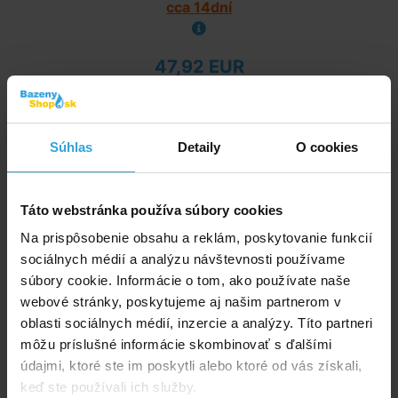
cca 14dní
47,92 EUR
do košíka
Podložka pod bazén s priemerom 2m
Súhlas
Detaily
O cookies
Táto webstránka používa súbory cookies
Na prispôsobenie obsahu a reklám, poskytovanie funkcií
sociálnych médií a analýzu návštevnosti používame
súbory cookie. Informácie o tom, ako používate naše
webové stránky, poskytujeme aj našim partnerom v
oblasti sociálnych médií, inzercie a analýzy. Títo partneri
Skladom > 50 ks
môžu príslušné informácie skombinovať s ďalšími
v stredu u vás
údajmi, ktoré ste im poskytli alebo ktoré od vás získali,
keď ste používali ich služby.
10,38 EUR