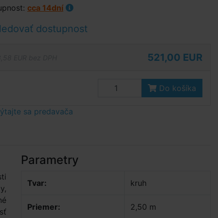
upnost:
cca 14dní
ledovať dostupnost
521,00 EUR
,58 EUR bez DPH
Do košíka
tajte sa predavača
Parametry
ti
Tvar:
kruh
y,
né
Priemer:
2,50 m
sť