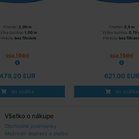
Priemer:
2,00 m
Priemer:
2,5 m
ýška bazéna:
1,00 m
Výška bazéna:
0,70
Filtrácia:
bez filtrácie
Filtrácia:
bez filtráci
cca 14dní
cca 14dní
479,20 EUR
621,00 EU
do košíka
do košíka
Všetko o nákupe
Obchodné podmienky
Možnosti dopravy a platby