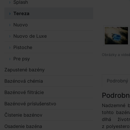
Splash
Tereza
Nuovo
Nuovo de Luxe
Pistoche
Obrázky a videá
Pre psy
Zapustené bazény
Podrobný 
Bazénová chémia
Bazénové filtrácie
Podrobn
Bazénové príslušenstvo
Nadzemné ba
tohto bazén
Čistenie bazénov
dlhá živo
Osadenie bazéna
z polyester