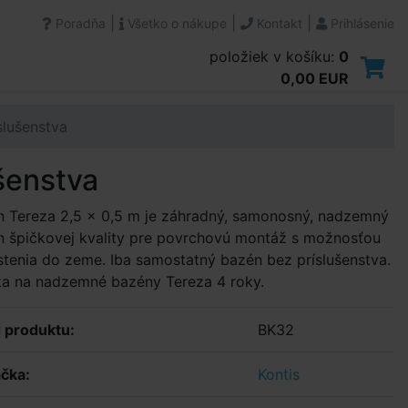
|
|
|
Poradňa
Všetko o nákupe
Kontakt
Prihlásenie
položiek v košíku:
0
0,00 EUR
slušenstva
šenstva
n Tereza 2,5 x 0,5 m je záhradný, samonosný, nadzemný
 špičkovej kvality pre povrchovú montáž s možnosťou
tenia do zeme. Iba samostatný bazén bez príslušenstva.
ka na nadzemné bazény Tereza 4 roky.
 produktu:
BK32
čka:
Kontis