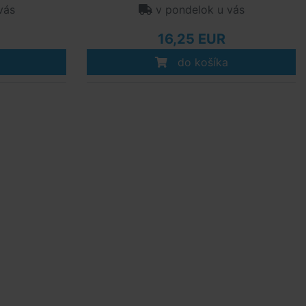
vás
v pondelok u vás
16,25 EUR
do košíka