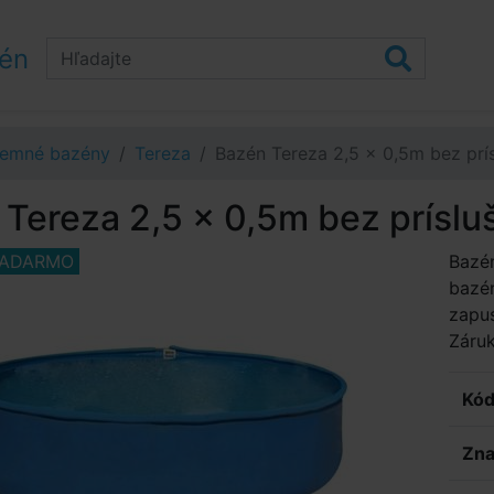
zén
emné bazény
Tereza
Bazén Tereza 2,5 x 0,5m bez prí
Tereza 2,5 x 0,5m bez príslu
ZADARMO
Bazé
bazén
zapus
Záru
Kód
Zna