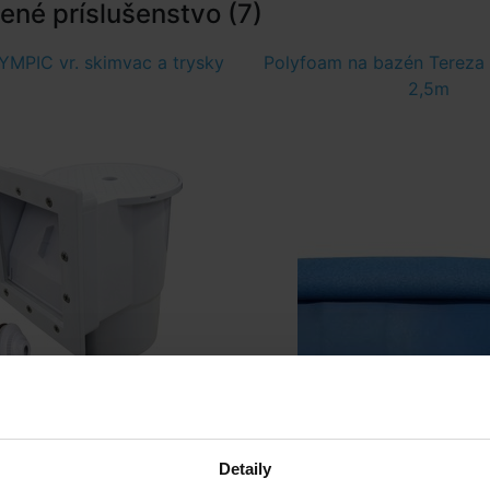
né príslušenstvo (7)
MPIC vr. skimvac a trysky
Polyfoam na bazén Tereza
2,5m
Skladom > 50 ks
cca 14dní
v pondelok u vás
Detaily