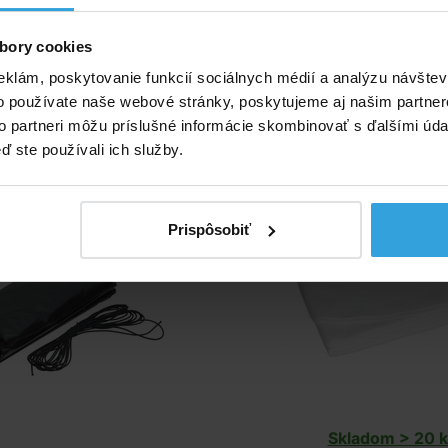
36,67 EUR
57,08 EUR
bory cookies
do košíka
do košíka
eklám, poskytovanie funkcií sociálnych médií a analýzu návšte
achta na bazén priemerom
Podložka pod bazén s pri
o používate naše webové stránky, poskytujeme aj našim partner
2,5m
to partneri môžu príslušné informácie skombinovať s ďalšími údaj
ď ste používali ich služby.
Prispôsobiť
Skladom > 20 k