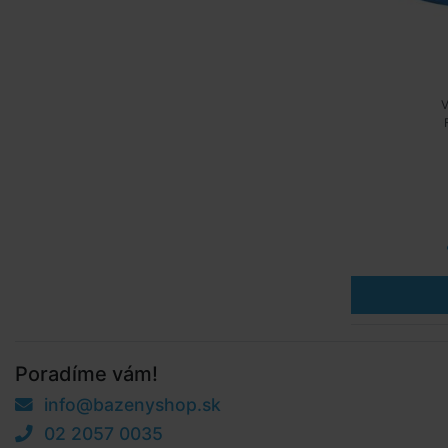
V
Poradíme vám!
info@bazenyshop.sk
02 2057 0035