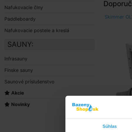
Doporuče
Nafukovacie člny
Skimmer OLY
Paddleboardy
Nafukovacie postele a kreslá
SAUNY:
Infrasauny
Fínske sauny
Saunové príslušenstvo
Akcie
Novinky
Súhlas