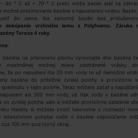
e – 40 ° C až + 70 ° C preto môže bazén stáť na záhra
Je možné prezimovanie bazéna s napustenou vodou. Bazén 
stiť do zeme. Iba samotný bazén bez príslušenstv
e dokúpenie vrchného lemu z Polyfoamu.
Záruka 
zény Tereza 4 roky.
éna:
í bazéna na pripravenú plochu vyrovnajte dno bazéna ta
v maximálnej možnej miere odstránené vrásky dn
e, že po napustení iba 20 mm vody to už nemožno urobi
teny bazéna do približne zvislej polohy a provizórne i
ti spadnutiu v tejto polohe. Teraz môžete začať s napúšťan
napustení asi 300 mm vody, už tlak vody v bazéne udr
 vo zvislej polohe sám a môžete provizórne zaistenie sti
Výšku hladiny si môžete zvoliť ľubovoľne v rozmedzí horn
ri intenzívnom pohybe osôb v bazéne odporúčame zníž
y cca 100 mm pod horný okraj.