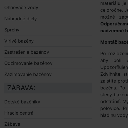
materiálu j
Ohrievače vody
celoročne. 
možné zapu
Náhradné diely
Odporúčam
Sprchy
nadzemné ba
Vírivé bazény
Montáž baz
Zastrešenie bazénov
Po rozložen
aby boli 
Odzimovanie bazénov
Upozorňujem
Zdvihnite s
Zazimovanie bazénov
zaistite pro
ZÁBAVA:
bazéna. Po 
steny bazéna
odstrániť. 
Detské bazéniky
polovice. P
Hracie centrá
hladinu vod
Zábava