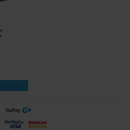
 m
e
R