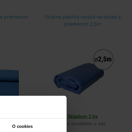
 s priemerom
Solárna plachta modrá na bazén s
priemerom 2,5m
Skladom 2 ks
v pondelok u vás
O cookies