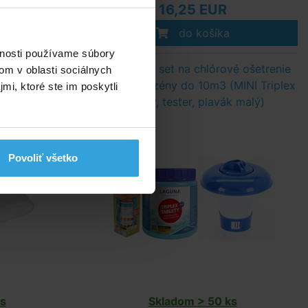
16,25 EUR
do košíka
vnosti používame súbory
emerom 2,5m
VI Základný set na chlórové ošetrenie
om v oblasti sociálnych
vody pre bazény do 10m3 (MINI Triplex
mi, ktoré ste im poskytli
tablety, tester, plavák malý)
Povoliť všetko
s
Skladom > 50 ks