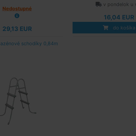
v pondelok u 
Nedostupné
16,04 EUR
do košíka
29,13 EUR
azénové schodíky 0,84m