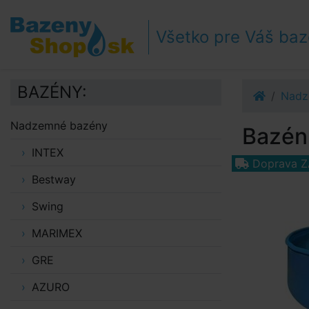
Prejsť k navigácii
Prejsť na obsah
Všetko pre Váš ba
Prejsť k bočnému stĺpci
Klávesové skratky
BAZÉNY:
Nadz
Nadzemné bazény
Bazén 
INTEX
Doprava 
Bestway
Swing
MARIMEX
GRE
AZURO