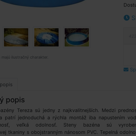
Dost
S
423
 majú ilustračný charakter.
Spý
popis
ý popis
zény Tereza sú jedny z najkvalitnejších. Medzi prednos
a patrí jednoduchá a rýchla montáž iba napustením vod
tnosť, veľká odolnosť. Steny bazéna sú vyrobe
ovej tkaniny s obojstranným nánosom PVC. Tepelná odolno