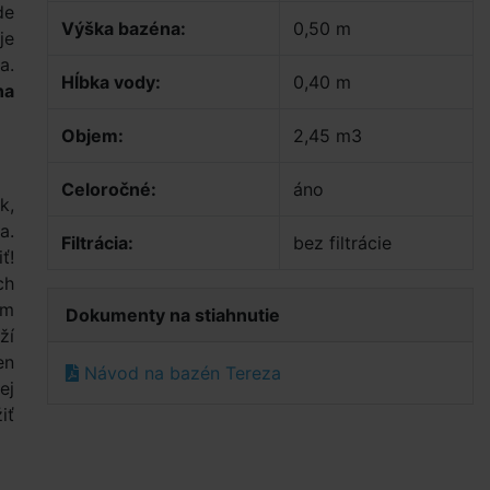
de
Výška bazéna:
0,50 m
je
a.
Hĺbka vody:
0,40 m
na
Objem:
2,45 m3
Celoročné:
áno
k,
a.
Filtrácia:
bez filtrácie
ť!
ch
ím
Dokumenty na stiahnutie
ží
en
Návod na bazén Tereza
ej
iť