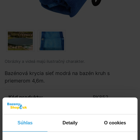
Obrázky a videá majú ilustračný charakter.
Bazénová krycia sieť modrá na bazén kruh s
priemerom 4,6m.
Kód produktu:
BK852
Dostupnost:
Nedostupné
Súhlas
Detaily
O cookies
Sledovať dostupnost