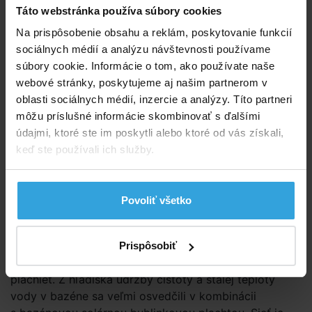
92,50 EUR
Táto webstránka používa súbory cookies
75,20 EUR bez DPH
Na prispôsobenie obsahu a reklám, poskytovanie funkcií
Spýtajte sa predavača
sociálnych médií a analýzu návštevnosti používame
súbory cookie. Informácie o tom, ako používate naše
Podrobný popis
webové stránky, poskytujeme aj našim partnerom v
oblasti sociálnych médií, inzercie a analýzy. Títo partneri
Podrobný popis
môžu príslušné informácie skombinovať s ďalšími
údajmi, ktoré ste im poskytli alebo ktoré od vás získali,
Sieť má skutočný priemer 5,0m. Siete sú vyrábané
keď ste používali ich služby.
z PE-HD materiálu 115 g/m2 s hustotou siete 1×1 mm.
Všetky siete majú zosilnené lemy kašírovanou fóliou a
opatrené po obvode plastovými okami pre ľahké
Povoliť všetko
vypnutie siete nad hladinou bazéna.
Pre svoju jednoduchú inštaláciu, manipuláciu (plachty
sú veľmi ľahké) a vzdušnosť sú stále častejšie
Prispôsobiť
využívané v „kúpacom“ období namiesto krycích
plachiet. Z hľadiska údržby čistoty a stálej teploty
vody v bazéne sa veľmi osvedčili v kombinácii