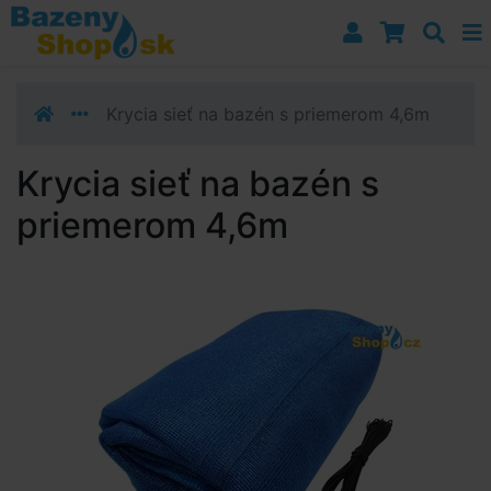
Prejsť k navigácii
Prejsť na obsah
Prejsť k bočnému stĺpci
Klávesové skratky
Krycia sieť na bazén s priemerom 4,6m
Krycia sieť na bazén s
priemerom 4,6m