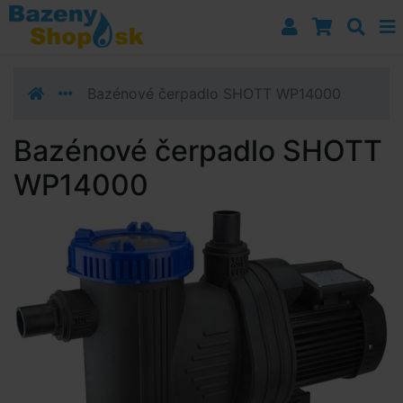
Prejsť k navigácii
Prejsť na obsah
Prejsť k bočnému stĺpci
Klávesové skratky
Bazénové čerpadlo SHOTT WP14000
Bazénové čerpadlo SHOTT
WP14000