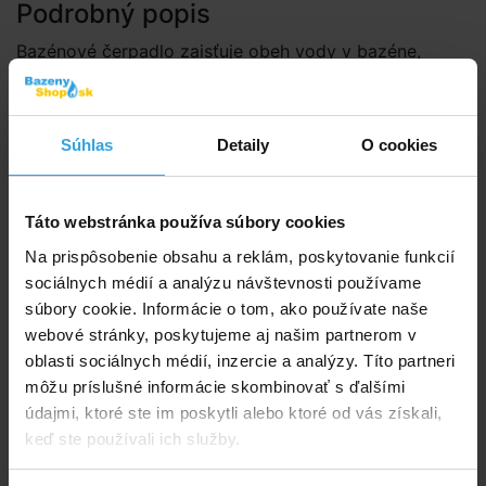
Podrobný popis
Bazénové čerpadlo zaisťuje obeh vody v bazéne,
inštaluje sa pred filtračnú jednotku a má odnímateľný
zberný kôš hrubých nečistôt.
Pumpa je spojená v monoblok s motorom a vlasovým
Súhlas
Detaily
O cookies
predfiltrom polypropylénovým telom, ktoré má pre
napojenie sania a výtlaku vnútorný závit 1 1/2".
Táto webstránka používa súbory cookies
Vlasový predfilter má priehľadné veko a
Na prispôsobenie obsahu a reklám, poskytovanie funkcií
vyberateľný kôš.
sociálnych médií a analýzu návštevnosti používame
Technické informácie
súbory cookie. Informácie o tom, ako používate naše
webové stránky, poskytujeme aj našim partnerom v
Max. teplota vody 35 ° C
oblasti sociálnych médií, inzercie a analýzy. Títo partneri
Pripojenie pomocou hadicových tŕňov (sú
môžu príslušné informácie skombinovať s ďalšími
súčasťou) na hadice s priemerom 32/38 mm
údajmi, ktoré ste im poskytli alebo ktoré od vás získali,
(hadice nie sú súčasťou). Je možné dokúpiť
keď ste používali ich služby.
redukciu na pripojenie potrubia 50 mm lepením
Dĺžka prívodného kábla cca 5 m