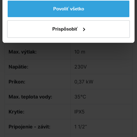
Povoliť všetko
Čerpadlo nie je samonasávacie.
Parametry
Prispôsobiť
Prietok vody:
9 m3/hod
Max. výtlak:
10 m
Napätie:
230V
Príkon:
0,37 kW
Max. teplota vody:
35°C
Krytie:
IPX5
Pripojenie - závit:
1 1/2“