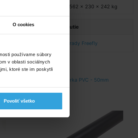
Hmotnosť:
562 x 230 x 242 kg
O cookies
Dokumenty na stiahnutie
Návod na čerpadlá rady Freefly
vnosti používame súbory
om v oblasti sociálnych
mi, ktoré ste im poskytli
5ml
Rúrka PVC - 50mm
Povoliť všetko