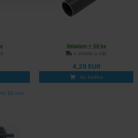
s
Skladom > 50 ks
ás
v stredu u vás
4,29 EUR
do košíka
ntil 50 mm