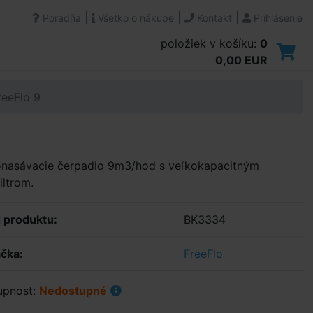
|
|
|
Poradňa
Všetko o nákupe
Kontakt
Prihlásenie
položiek v košíku:
0
0,00 EUR
reeFlo 9
nasávacie čerpadlo 9m3/hod s veľkokapacitným
iltrom.
 produktu:
BK3334
čka:
FreeFlo
upnost:
Nedostupné