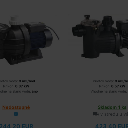
rietok vody:
9 m3/hod
Prietok vody:
9 m3/h
Príkon:
0,37 kW
Príkon:
0,57 kW
dné na slanú vodu:
áno
Vhodné na slanú vodu:
Nedostupné
Skladom 1 ks
v stredu u v
244,20 EUR
423,40 EU