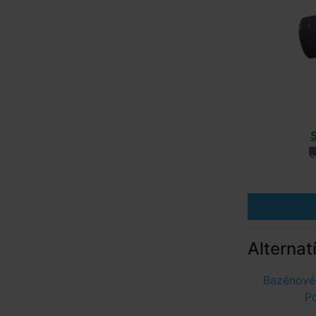
Alternat
Bazénové 
P