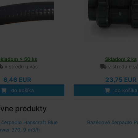
Skladom > 50 ks
Skladom 2 ks
v stredu u vás
v stredu u v
6,46 EUR
23,75 EUR
do košíka
do košíka
ívne produkty
čerpadlo Hanscraft Blue
Bazénové čerpadlo P
ower 370, 9 m3/h