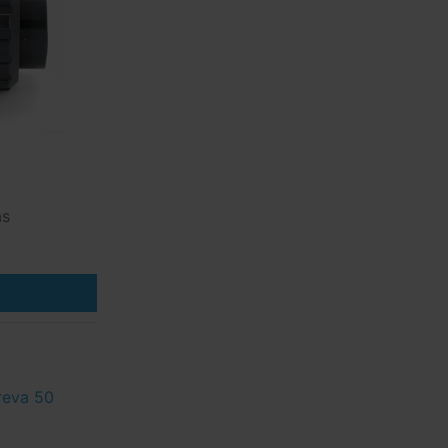
ás
reva 50