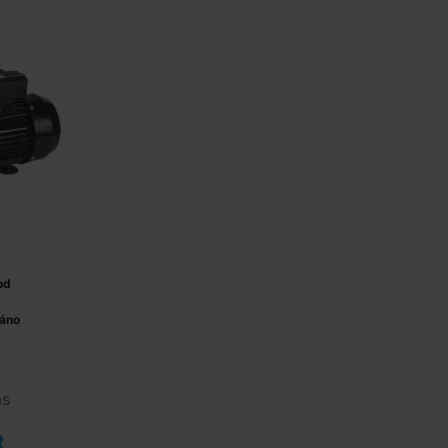
od
áno
ás
R