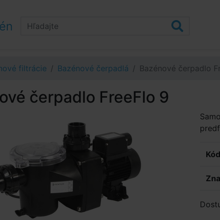
zén
ové filtrácie
Bazénové čerpadlá
Bazénové čerpadlo F
ové čerpadlo FreeFlo 9
Samo
predf
Kód
Zna
Dost