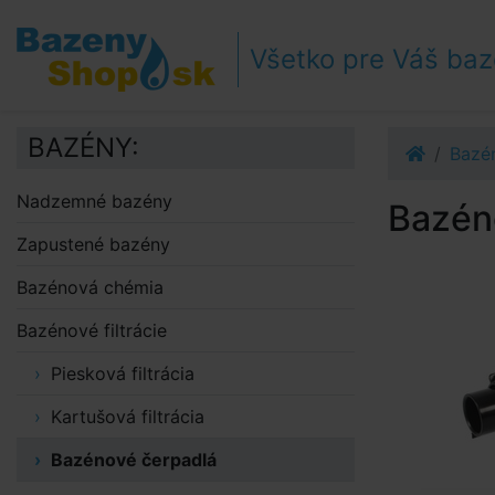
Prejsť k navigácii
Prejsť na obsah
Všetko pre Váš ba
Prejsť k bočnému stĺpci
Klávesové skratky
BAZÉNY:
Bazén
Nadzemné bazény
Bazén
Zapustené bazény
Bazénová chémia
Bazénové filtrácie
Piesková filtrácia
Kartušová filtrácia
Bazénové čerpadlá