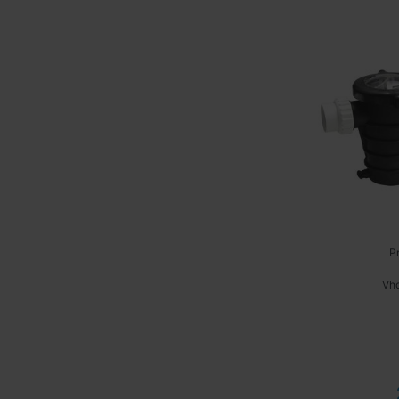
P
Vho