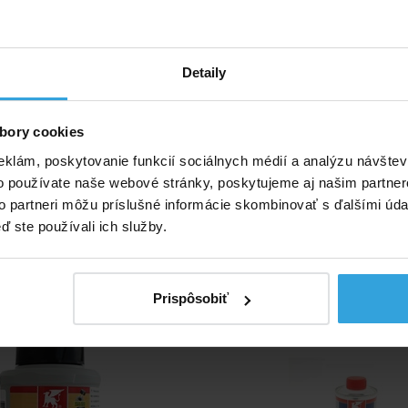
Detaily
bory cookies
eklám, poskytovanie funkcií sociálnych médií a analýzu návšte
o používate naše webové stránky, poskytujeme aj našim partner
né príslušenstvo (5)
to partneri môžu príslušné informácie skombinovať s ďalšími údaj
ď ste používali ich služby.
dlo Griffon Uni 100
Čistič Griffon 12
Prispôsobiť