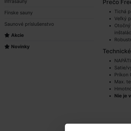
Infrasauny
Prečo Fre
Tichá 
Fínske sauny
Veľký p
Saunové príslušenstvo
Otočný 
inštalá
Akcie
Robustn
Novinky
Technické
NAPÄTI
Satie/v
Príkon
Max. t
Hmotno
Nie je