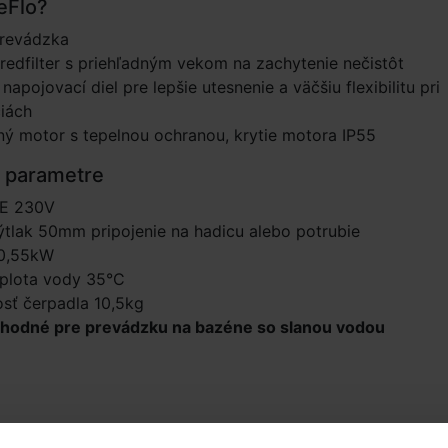
eFlo?
prevádzka
redfilter s priehľadným vekom na zachytenie nečistôt
napojovací diel pre lepšie utesnenie a väčšiu flexibilitu pri
ciách
ý motor s tepelnou ochranou, krytie motora IP55
 parametre
E 230V
ýtlak 50mm pripojenie na hadicu alebo potrubie
 0,55kW
eplota vody 35°C
sť čerpadla 10,5kg
 vhodné pre prevádzku na bazéne so slanou vodou