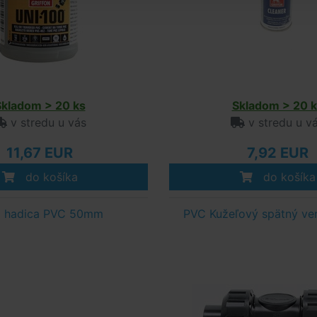
Skladom > 20 ks
Skladom > 20 k
v stredu u vás
v stredu u v
11,67 EUR
7,92 EUR
do košíka
do košíka
xi hadica PVC 50mm
PVC Kužeľový spätný ve