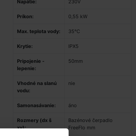
Napätie:
230V
Príkon:
0,55 kW
Max. teplota vody:
35°C
Krytie:
IPX5
Pripojenie -
50mm
lepenie:
Vhodné na slanú
nie
vodu:
Samonasávanie:
áno
Rozmery (dx š
Bazénové čerpadlo
xv):
FreeFlo mm