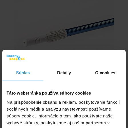
Súhlas
Detaily
O cookies
Bazénová teleskopická tyč dvojdielna k bazénovému príslušenstvu od 1,8
m do 3,6 m.
Táto webstránka používa súbory cookies
Na prispôsobenie obsahu a reklám, poskytovanie funkcií
Skladom > 50 ks
sociálnych médií a analýzu návštevnosti používame
v stredu u vás
súbory cookie. Informácie o tom, ako používate naše
28,33 EUR
webové stránky, poskytujeme aj našim partnerom v