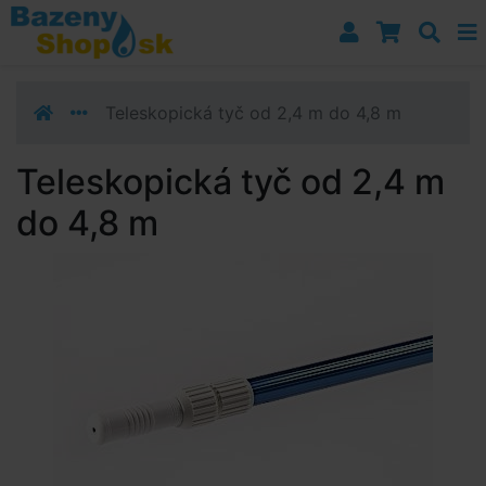
Prejsť k navigácii
Prejsť na obsah
Prejsť k bočnému stĺpci
Klávesové skratky
Teleskopická tyč od 2,4 m do 4,8 m
Teleskopická tyč od 2,4 m
do 4,8 m