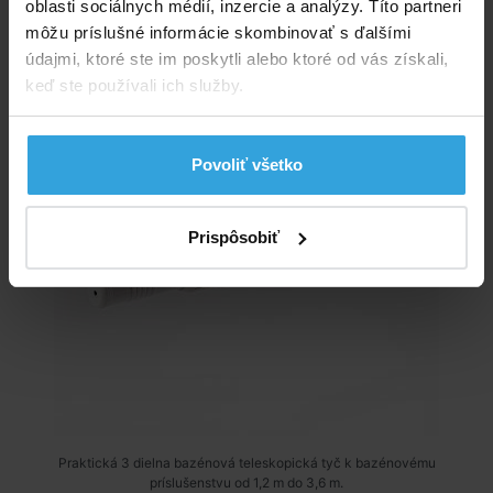
oblasti sociálnych médií, inzercie a analýzy. Títo partneri
do košíka
môžu príslušné informácie skombinovať s ďalšími
údajmi, ktoré ste im poskytli alebo ktoré od vás získali,
keď ste používali ich služby.
Teleskopická tyč od 1,2 m do 3,6 m
Povoliť všetko
Prispôsobiť
Praktická 3 dielna bazénová teleskopická tyč k bazénovému
príslušenstvu od 1,2 m do 3,6 m.