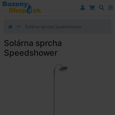
Prejsť k navigácii
Prejsť na obsah
Prejsť k bočnému stĺpci
Klávesové skratky
Solárna sprcha Speedshower
Solárna sprcha
Speedshower