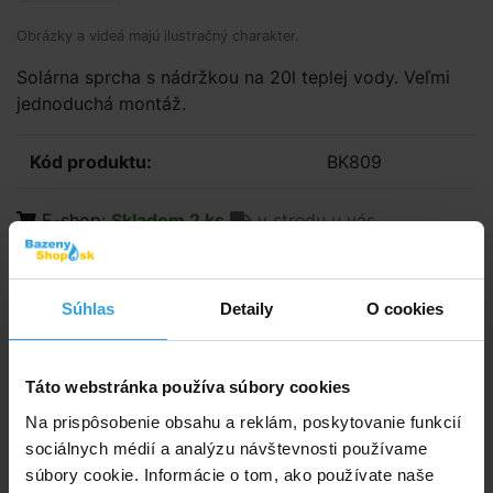
Obrázky a videá majú ilustračný charakter.
Solárna sprcha s nádržkou na 20l teplej vody. Veľmi
jednoduchá montáž.
Kód produktu:
BK809
E-shop:
Skladom 2 ks
v stredu u vás
162,10 EUR
131,79 EUR bez DPH
Súhlas
Detaily
O cookies
Do košíka
Táto webstránka používa súbory cookies
Spýtajte sa predavača
Na prispôsobenie obsahu a reklám, poskytovanie funkcií
sociálnych médií a analýzu návštevnosti používame
Podrobný popis
súbory cookie. Informácie o tom, ako používate naše