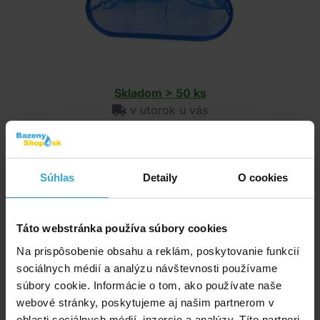
Skladom > 50 ks
v utorok u vás
6,67 EUR
do košíka
Súhlas
Detaily
O cookies
Sieťka hladinová
Táto webstránka používa súbory cookies
Na prispôsobenie obsahu a reklám, poskytovanie funkcií
sociálnych médií a analýzu návštevnosti používame
súbory cookie. Informácie o tom, ako používate naše
webové stránky, poskytujeme aj našim partnerom v
oblasti sociálnych médií, inzercie a analýzy. Títo partneri