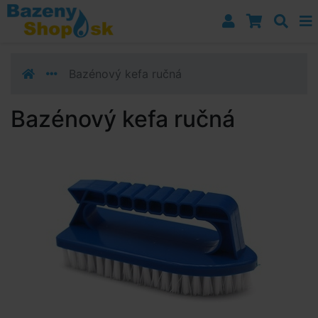
Prejsť k navigácii
Prejsť na obsah
Prejsť k bočnému stĺpci
Klávesové skratky
Bazénový kefa ručná
Bazénový kefa ručná