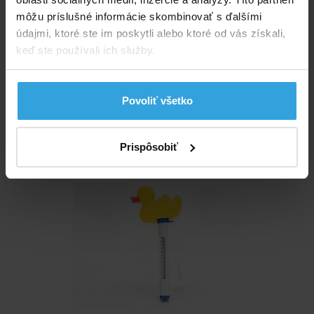
môžu príslušné informácie skombinovať s ďalšími
údajmi, ktoré ste im poskytli alebo ktoré od vás získali,
keď ste používali ich služby.
Skladom > 50 ks
v utorok u vás
Povoliť všetko
5,00 EUR
do košíka
Prispôsobiť
Teplomer plávajúci - kačička