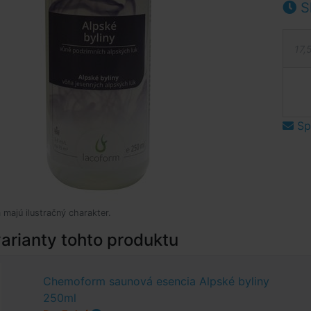
S
17,
Spý
 majú ilustračný charakter.
arianty tohto produktu
Chemoform saunová esencia Alpské byliny
250ml