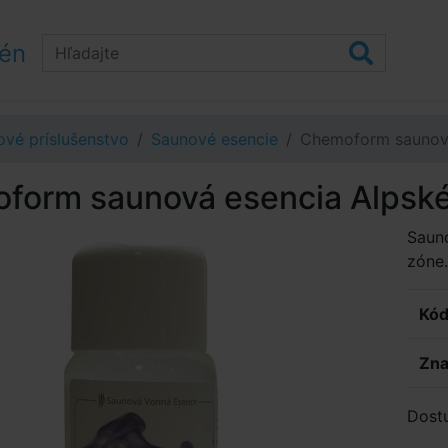
zén
vé príslušenstvo
Saunové esencie
Chemoform saunová
form saunová esencia Alpské
Sauno
zóne.
Kód
Zna
Dost