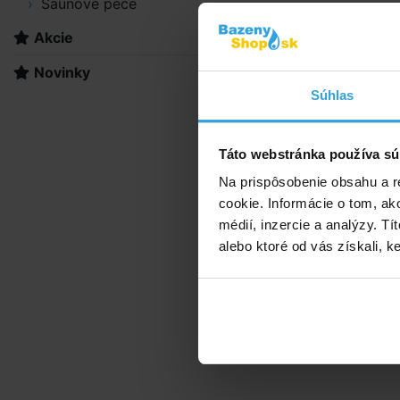
Saunové pece
odparovacíc
Akcie
Cena je uve
Novinky
Súhlas
Táto webstránka používa sú
Na prispôsobenie obsahu a r
cookie. Informácie o tom, ak
médií, inzercie a analýzy. Tí
Alternat
alebo ktoré od vás získali, ke
Chemoform s