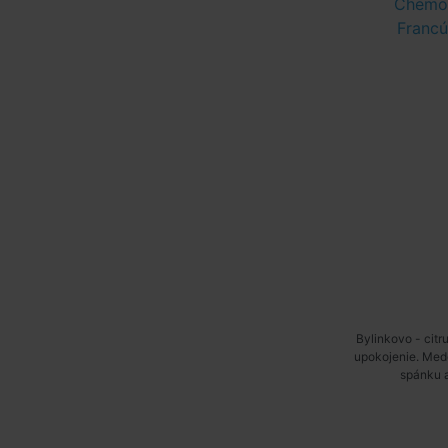
Chemof
Franc
Bylinkovo - cit
upokojenie. Medo
spánku 