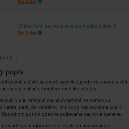
Do 5 dní
Chemoform saunová esencia Alpské byliny 1l
Do 3 dní
popis
ý popis
entrované a čisté saunové esencie Lacoform umocnia váš
aunovania o silné aromaterapeutické zážitky.
dávkujú v súkromných saunách optimálne pomocou
o vedra, kedy do každého litra vody nakvapkáme cca 3 –
e. Roztokom potom opatrne polievame saunové kamene.
h prevádzkach odporúčame inštaláciu dávkovača či