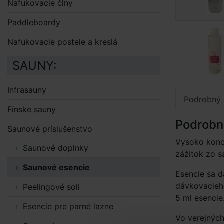
Nafukovacie člny
Paddleboardy
Nafukovacie postele a kreslá
SAUNY:
Infrasauny
Podrobný 
Fínske sauny
Podrobn
Saunové príslušenstvo
Vysoko konc
Saunové doplnky
zážitok zo s
Saunové esencie
Esencie sa 
dávkovacieh
Peelingové soli
5 ml esenci
Esencie pre parné lazne
Vo verejnýc