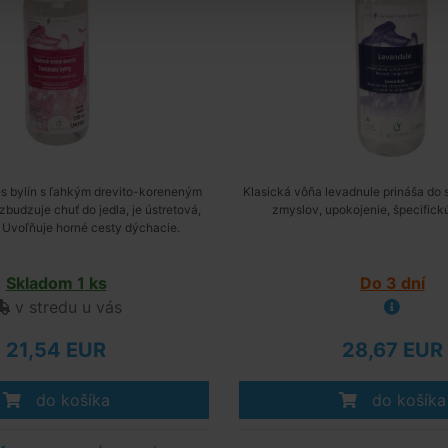
s bylín s ľahkým drevito-koreneným
Klasická vôňa levadnule prináša do 
udzuje chuť do jedla, je ústretová,
zmyslov, upokojenie, špecifick
. Uvoľňuje horné cesty dýchacie.
Skladom 1 ks
Do 3 dní
v stredu u vás
21,54 EUR
28,67 EUR
do košíka
do košíka