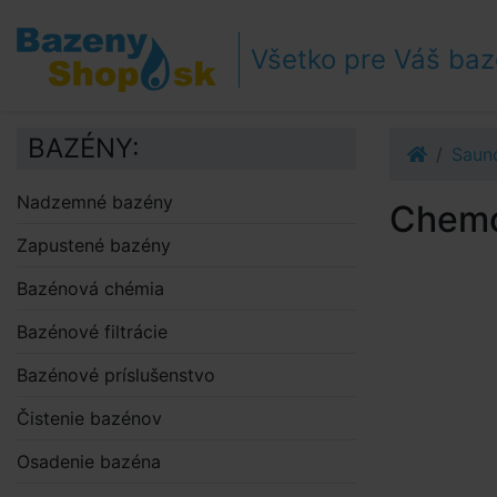
Prejsť k navigácii
Prejsť na obsah
Všetko pre Váš ba
Prejsť k bočnému stĺpci
Klávesové skratky
BAZÉNY:
Sauno
Nadzemné bazény
Chemo
Zapustené bazény
Bazénová chémia
Bazénové filtrácie
Bazénové príslušenstvo
Čistenie bazénov
Osadenie bazéna