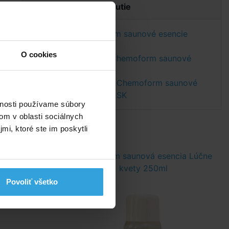
Dokumenty na stiahnutie
Etiketa - Chemoform saunové esencie
Alpské byliny
O cookies
Bezpečnostný list Chemoform saunové
esencie Alpské byliny
Bezpečnostný list - Chemoform saunové
esencia Alpské byliny SK
vnosti používame súbory
om v oblasti sociálnych
mi, ktoré ste im poskytli
ia Levanduľa
Chemoform saunová esencia Lúčne
kvety 250ml
Povoliť všetko