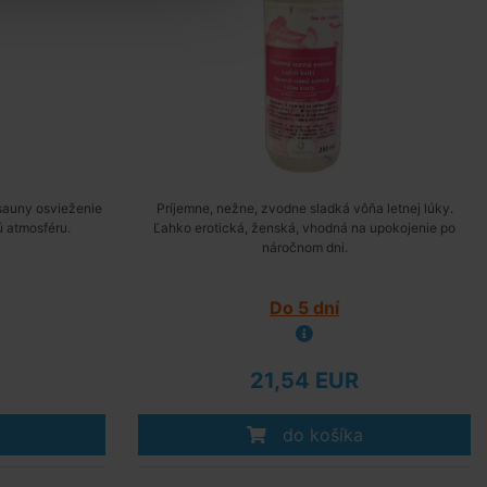
sauny osvieženie
Príjemne, nežne, zvodne sladká vôňa letnej lúky.
ú atmosféru.
Ľahko erotická, ženská, vhodná na upokojenie po
náročnom dni.
Do 5 dní
21,54 EUR
do košíka