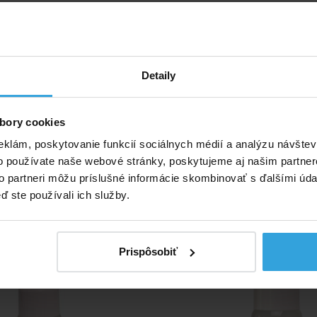
h mištičiek umiestnených nad saunovými kachľami.
dená za balenie s objemom 250ml
Detaily
bory cookies
eklám, poskytovanie funkcií sociálnych médií a analýzu návšte
o používate naše webové stránky, poskytujeme aj našim partner
to partneri môžu príslušné informácie skombinovať s ďalšími údaj
ívne produkty
ď ste používali ich služby.
aunová esencia Toskánske
Chemoform saunová esenc
byliny 250ml
250ml
Prispôsobiť