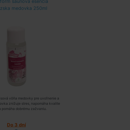
orm saunová esencia
úzska medovka 250ml
rusová vôňa medovky pre uvoľnenie a
vka znižuje stres, napomáha kvalite
a pomáha dobrému zažvaniu.
Do 3 dní