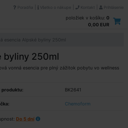
|
|
|
Poradňa
Všetko o nákupe
Kontakt
Prihlásenie
položiek v košíku:
0
0,00 EUR
 esencia Alpské byliny 250ml
 byliny 250ml
vá vonná esencia pre plný zážitok pobytu vo wellness
 produktu:
BK2641
čka:
Chemoform
upnost:
Do 5 dní