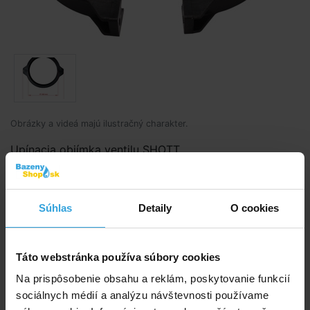
Obrázky a videá majú ilustračný charakter.
Upínacia objímka ventilu SHOTT.
Kód produktu:
BK2610
Súhlas
Detaily
O cookies
Značka:
Shott
Dostupnost:
Prodej ukončen
Táto webstránka používa súbory cookies
Na prispôsobenie obsahu a reklám, poskytovanie funkcií
Spýtajte sa predavača
sociálnych médií a analýzu návštevnosti používame