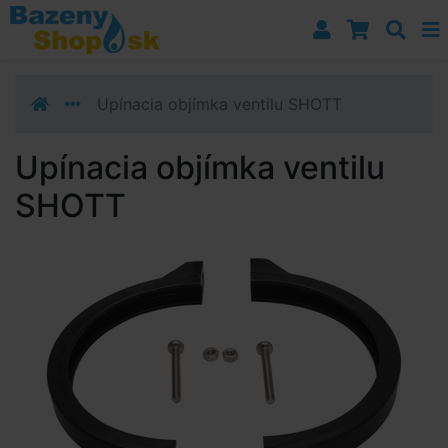
Prejsť k navigácii
Prejsť na obsah
Prejsť k bočnému stĺpci
Klávesové skratky
Upínacia objímka ventilu SHOTT
Upínacia objímka ventilu
SHOTT