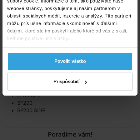
súbory cookie. Informácie o tom, ako používate naše
Podrobný popis
webové stránky, poskytujeme aj našim partnerom v
oblasti sociálnych médií, inzercie a analýzy. Títo partneri
Podrobný popis
môžu príslušné informácie skombinovať s ďalšími
Určené pre filtre značky Shott model:
údajmi, ktoré ste im poskytli alebo ktoré od vás získali,
keď ste používali ich služby.
SF15
SF25
SF38
Povoliť všetko
SF45
SF60
SF65
Prispôsobiť
SF85
SF85 SIDE
SF200
SF200 SIDE
Poradíme vám!