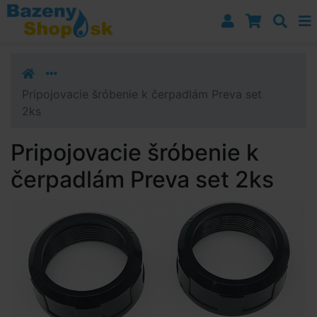
Prejsť k navigácii
Prejsť na obsah
Prejsť k bočnému stĺpci
Klávesové skratky
Pripojovacie šróbenie k čerpadlám Preva set
2ks
Pripojovacie šróbenie k
čerpadlám Preva set 2ks