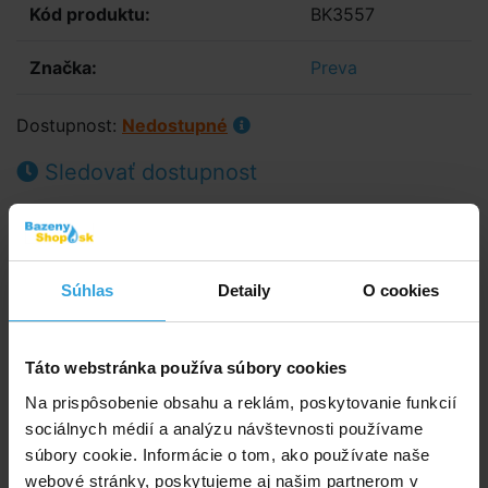
Kód produktu:
BK3557
Značka:
Preva
Dostupnost:
Nedostupné
Sledovať dostupnost
22,92 EUR
18,63 EUR bez DPH
Spýtajte sa predavača
Súhlas
Detaily
O cookies
Podrobný popis
Táto webstránka používa súbory cookies
Podrobný popis
Na prispôsobenie obsahu a reklám, poskytovanie funkcií
Pripojovacia sada nátrubku s prevlečnou maticou na
sociálnych médií a analýzu návštevnosti používame
pripojenie čerpadla značky PREVA k potrubiu 50mm
súbory cookie. Informácie o tom, ako používate naše
lepením.
webové stránky, poskytujeme aj našim partnerom v