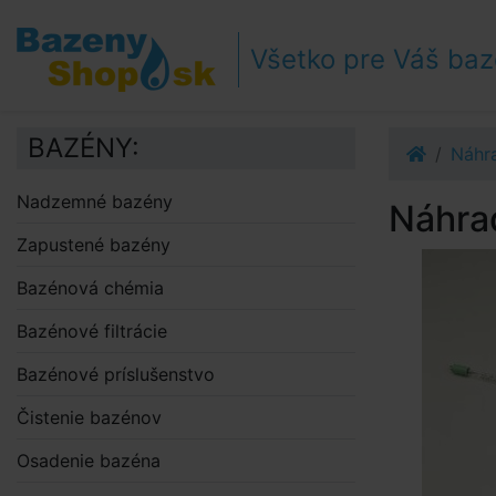
Prejsť k navigácii
Prejsť na obsah
Všetko pre Váš ba
Prejsť k bočnému stĺpci
Klávesové skratky
BAZÉNY:
Náhra
Nadzemné bazény
Náhrad
Zapustené bazény
Bazénová chémia
Bazénové filtrácie
Bazénové príslušenstvo
Čistenie bazénov
Osadenie bazéna