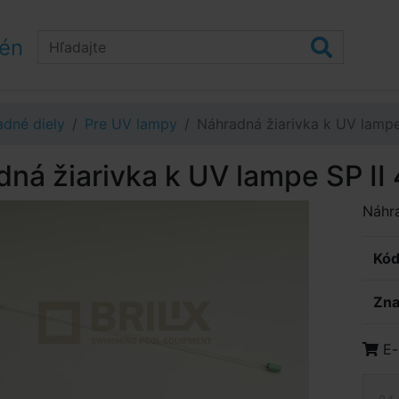
zén
dné diely
Pre UV lampy
Náhradná žiarivka k UV lampe
ná žiarivka k UV lampe SP I
Náhra
Kód
Zna
E-