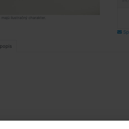
84,
 majú ilustračný charakter.
Spý
popis