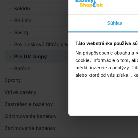
Kokido
BS Line
Súhlas
Swing
Táto webstránka používa sú
Pre pieskovú filtráciu MAXI
Na prispôsobenie obsahu a r
Pre UV lampy
cookie. Informácie o tom, ak
médií, inzercie a analýzy. Tí
Batérie
alebo ktoré od vás získali, ke
Sprchy
Vírivé bazény
Zastrešenie bazénov
Odzimovanie bazénov
Zazimovanie bazénov