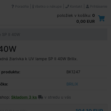
|
|
|
Poradňa
Všetko o nákupe
Kontakt
Prihlásenie
položiek v košíku:
0
0,00 EUR
 SP II 40W
I 40W
dná žiarivka k UV lampe SP II 40W Brilix.
 produktu:
BK1247
čka:
BRILIX
shop:
Skladom 3 ks
v stredu u vás