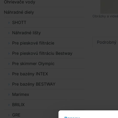
Ohrievače vody
Náhradné diely
Obrázky a videá
SHOTT
Náhradné lišty
Podrobný 
Pre pieskové filtrácie
Pre pieskovú filtráciu Bestway
Pre skimmer Olympic
Pre bazény INTEX
Pre bazény BESTWAY
Marimex
BRILIX
GRE