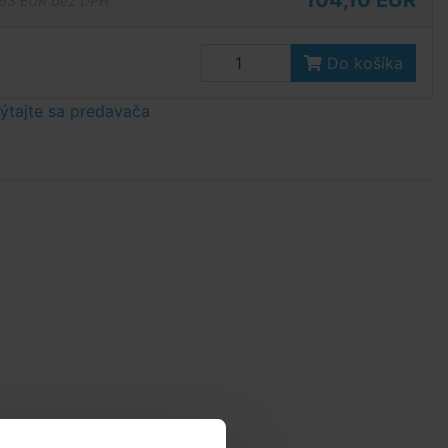
104,10 EUR
63 EUR bez DPH
Do košíka
tajte sa predavača