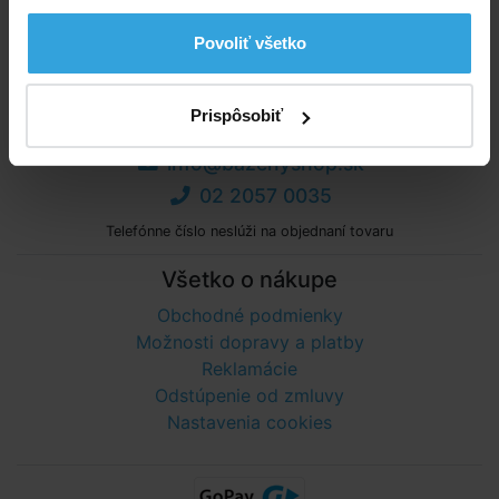
Podrobný popis
Povoliť všetko
Prispôsobiť
Poradíme vám!
info@bazenyshop.sk
02 2057 0035
Telefónne číslo neslúži na objednaní tovaru
Všetko o nákupe
Obchodné podmienky
Možnosti dopravy a platby
Reklamácie
Odstúpenie od zmluvy
Nastavenia cookies