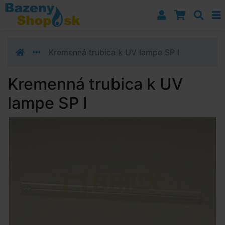
Prejsť k navigácii
Prejsť na obsah
Prejsť k bočnému stĺpci
Klávesové skratky
Kremenná trubica k UV lampe SP I
Kremenná trubica k UV
lampe SP I