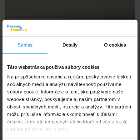
Obrázky a videá majú ilustračný charakter.
Kremenná - sklenená trubica k UV lampe SP I BRILIX.
Súhlas
Detaily
O cookies
Kód produktu:
BK1252
Značka:
BRILIX
Táto webstránka používa súbory cookies
Na prispôsobenie obsahu a reklám, poskytovanie funkcií
E-shop:
Skladom 1 ks
v pondelok u vás
sociálnych médií a analýzu návštevnosti používame
súbory cookie. Informácie o tom, ako používate naše
67,50 EUR
webové stránky, poskytujeme aj našim partnerom v
54,88 EUR bez DPH
oblasti sociálnych médií, inzercie a analýzy. Títo partneri
môžu príslušné informácie skombinovať s ďalšími
Do košíka
údajmi, ktoré ste im poskytli alebo ktoré od vás získali,
keď ste používali ich služby.
Spýtajte sa predavača