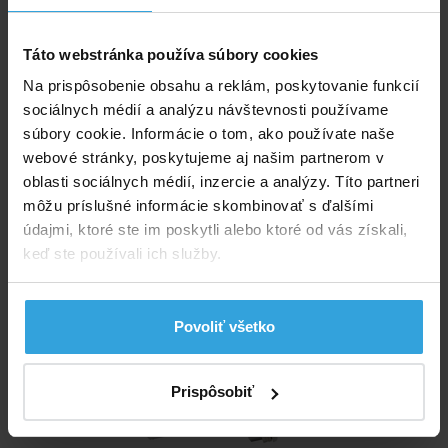
Spýtajte sa predavača
Táto webstránka používa súbory cookies
Podrobný popis
Na prispôsobenie obsahu a reklám, poskytovanie funkcií
sociálnych médií a analýzu návštevnosti používame
Podrobný popis
súbory cookie. Informácie o tom, ako používate naše
webové stránky, poskytujeme aj našim partnerom v
Vnútorný priemer tesnenia 60mm, vonkajší priemer
oblasti sociálnych médií, inzercie a analýzy. Títo partneri
83mm, hrúbka 2,5 mm.
môžu príslušné informácie skombinovať s ďalšími
údajmi, ktoré ste im poskytli alebo ktoré od vás získali,
Doporučené príslušenstvo (1)
keď ste používali ich služby.
Vratná tryska
Povoliť všetko
Prispôsobiť