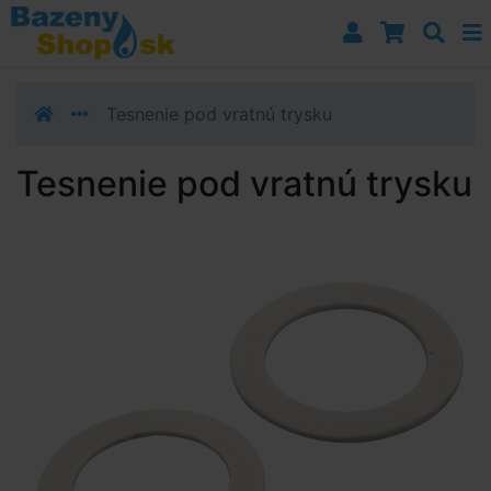
Prejsť k navigácii
Prejsť na obsah
Prejsť k bočnému stĺpci
Klávesové skratky
Tesnenie pod vratnú trysku
Tesnenie pod vratnú trysku