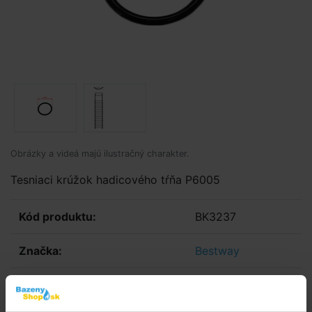
Obrázky a videá majú ilustračný charakter.
Tesniaci krúžok hadicového tŕňa P6005
Kód produktu:
BK3237
Značka:
Bestway
E-shop:
Skladom > 50 ks
v utorok u vás