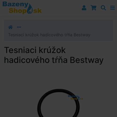
Prejsť k navigácii
Prejsť na obsah
Prejsť k bočnému stĺpci
Klávesové skratky
Tesniaci krúžok hadicového tŕňa Bestway
Tesniaci krúžok
hadicového tŕňa Bestway