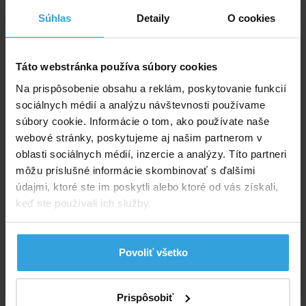
1,04 EUR
0,85 EUR bez DPH
Súhlas
Detaily
O cookies
Do košíka
Táto webstránka používa súbory cookies
Na prispôsobenie obsahu a reklám, poskytovanie funkcií
Spýtajte sa predavača
sociálnych médií a analýzu návštevnosti používame
súbory cookie. Informácie o tom, ako používate naše
Podrobný popis
webové stránky, poskytujeme aj našim partnerom v
oblasti sociálnych médií, inzercie a analýzy. Títo partneri
Podrobný popis
môžu príslušné informácie skombinovať s ďalšími
Kód tesnenia podľa manuálu: P6005
údajmi, ktoré ste im poskytli alebo ktoré od vás získali,
keď ste používali ich služby.
Priemer: vonkajšie cca. 28mm
Doporučené príslušenstvo (1)
Povoliť všetko
Kryt predfiltra na filtráciu Bestway 2m3/hod
Prispôsobiť