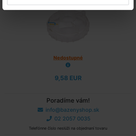
Nedostupné
9,58 EUR
Poradíme vám!
info@bazenyshop.sk
02 2057 0035
Telefónne číslo neslúži na objednaní tovaru