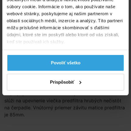
súbory cookie. Informácie o tom, ako používate naše
webové stránky, poskytujeme aj našim partnerom v
2,25 EUR
1,83 EUR bez DPH
oblasti sociálnych médií, inzercie a analýzy. Títo partneri
môžu príslušné informácie skombinovať s ďalšími
Do košíka
údajmi, ktoré ste im poskytli alebo ktoré od vás získali,
keď ste používali ich služby.
Spýtajte sa predavača
Podrobný popis
Povoliť všetko
Podrobný popis
Prispôsobiť
Matica je kompatibilné s pieskovú filtráciu BS line
55,70, SpeedClean Comfort 50,75 a ProStar. Matica
slúži na upevnenie viečka predfiltra hrubých nečistôt
na čerpadle. Vnútorný priemer závitu matice predfiltra
je 85mm.