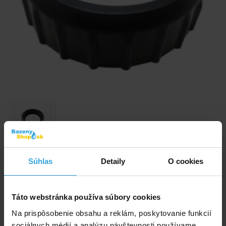
Obrázky a videá majú ilustračný charakter.
Súhlas
Detaily
O cookies
Plastová matica predfiltra hrubých nečistôt.
Kód produktu:
BK1518
Táto webstránka používa súbory cookies
Na prispôsobenie obsahu a reklám, poskytovanie funkcií
E-shop:
Skladom > 50 ks
v pondelok u vás
sociálnych médií a analýzu návštevnosti používame