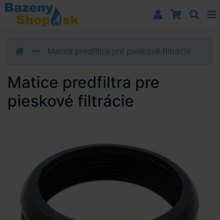
Prejsť k navigácii
Prejsť na obsah
Prejsť k bočnému stĺpci
Klávesové skratky
Matice predfiltra pre pieskové filtrácie
Matice predfiltra pre
pieskové filtrácie