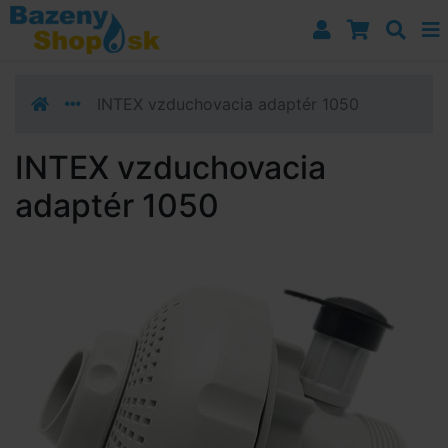
Prejsť k navigácii
Prejsť na obsah
Prejsť k bočnému stĺpci
Klávesové skratky
INTEX vzduchovacia adaptér 1050
INTEX vzduchovacia
adaptér 1050