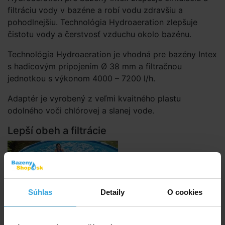
filtráciu vody v bazéne a robí vodu zdravšiu a
pohodlnejšiu. Technológia Hydroaeration zlepšuje
čistotu vody a čerstvosť vzduchu okolo bazénu.
Technológia Hydroaeration je vhodná pre bazény Intex
s hadicovým pripojením Ø 38 mm a filtračnou
jednotkou s výkonom 4000 – 7200 l/h.
Adaptér je vyrobený z veľmi kvaitného plastu
odolného voči chlórovej a slanej vode.
Lepší obeh a filtrácie
Súhlas
Detaily
O cookies