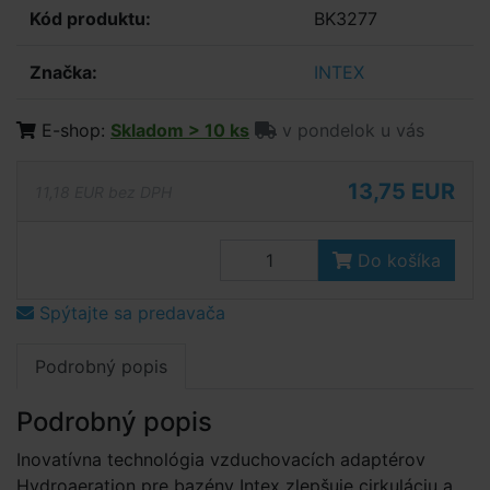
Kód produktu:
BK3277
Značka:
INTEX
E-shop:
Skladom > 10 ks
v pondelok u vás
13,75 EUR
11,18 EUR bez DPH
Do košíka
Spýtajte sa predavača
Podrobný popis
Podrobný popis
Inovatívna technológia vzduchovacích adaptérov
Hydroaeration pre bazény Intex zlepšuje cirkuláciu a