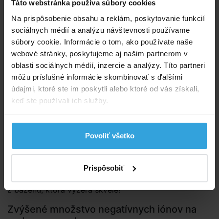
Táto webstránka používa súbory cookies
Jemné častice vo vode sa zhlukujú a usadzujú sa až
na dno bazéna počas procesu prevzdušňovania, čo
Na prispôsobenie obsahu a reklám, poskytovanie funkcií
uľahčuje filtráciu a odstraňovanie usadenín filtračným
sociálnych médií a analýzu návštevnosti používame
systémom.
súbory cookie. Informácie o tom, ako používate naše
webové stránky, poskytujeme aj našim partnerom v
Zlepšená čistota vody
oblasti sociálnych médií, inzercie a analýzy. Títo partneri
môžu príslušné informácie skombinovať s ďalšími
údajmi, ktoré ste im poskytli alebo ktoré od vás získali,
keď ste používali ich služby.
Povoliť všetko
Zmiešaním vzduchu s vodou spôsobuje
prevzdušňovanie a oxidácii železa a mangánu, čo
Prispôsobiť
eliminuje farbenie vo vode. Výsledkom je šumivá voda
z bazénu, ktorá vyzerá skvele!
Zvýšené množstvo negatívnych iónov na